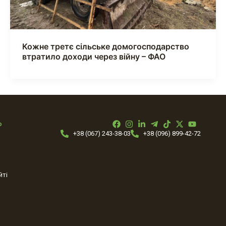
Кожне третє сільське домогосподарство
втратило доходи через війну – ФАО
ю
+38 (067) 243-38-03
+38 (096) 899-42-72
йті