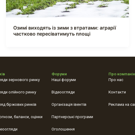
Озимі виходять із зими з втратами: аграрії
частково пересіватимуть площі
хів
Форуми
Про компані
ляди зернового ринку
Наші форуми
Про нас
ляди олійного ринку
Відеоогляди
Контакти
ляд біржових ринків
Організація івентів
Реклама на са
огнози, баланси, оцінки
Партнерські програми
деоогляди
Оголошення