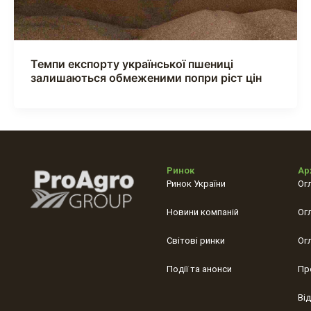
Темпи експорту української пшениці
залишаються обмеженими попри ріст цін
Ринок
Ар
Ринок України
Ог
Новини компаній
Ог
Світові ринки
Ог
Події та анонси
Пр
Ві