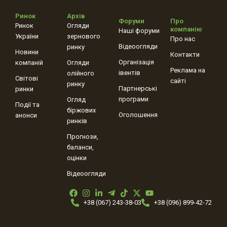
Ринок
Архів
Форуми
Про
Ринок
Огляди
компанію
Наші форуми
України
зернового
Про нас
Відеоогляди
ринку
Новини
Контакти
Організація
компаній
Огляди
Реклама на
івентів
олійного
Світові
сайті
ринку
Партнерські
ринки
програми
Огляд
Події та
біржових
Оголошення
анонси
ринків
Прогнози,
баланси,
оцінки
Відеоогляди
+38 (067) 243-38-03
+38 (096) 899-42-72