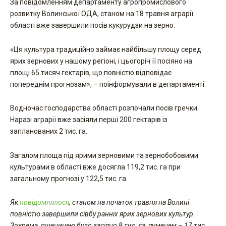
За повідомленням департаменту агропромислового
розвитку Волинської ОДА, станом на 18 травня аграрії
області вже завершили посів кукурудзи на зерно.
«Ця культура традиційно займає найбільшу площу серед
ярих зернових у нашому регіоні, і цьогоріч її посіяно на
площі 65 тисяч гектарів, що повністю відповідає
попереднім прогнозам», – поінформували в департаменті.
Водночас господарства області розпочали посів гречки.
Наразі аграрії вже засіяли перші 200 гектарів із
запланованих 2 тис. га.
Загалом площа під ярими зерновими та зернобобовими
культурами в області вже досягла 119,2 тис. га при
загальному прогнозі у 122,5 тис. га.
Як
повідомлялося
, станом на початок травня на Волині
повністю завершили сівбу ранніх ярих зернових культур.
Зокрема, пшеницею було засіяно 8 тис. га, ячменем – 17 тис.