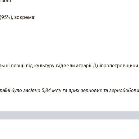
езоні.
(95%), зокрема:
льші площі під культуру відвели аграрії Дніпропетровщини 
країні було засіяно 5,84 млн га ярих зернових та зернобобови