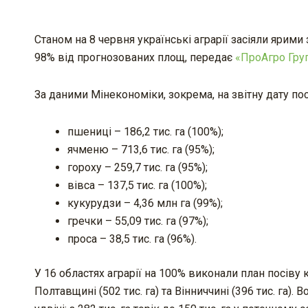
Станом на 8 червня українські аграрії засіяли ярим
98% від прогнозованих площ, передає
«ПроАгро Гру
За даними Мінекономіки, зокрема, на звітну дату пос
пшениці – 186,2 тис. га (100%);
ячменю – 713,6 тис. га (95%);
гороху – 259,7 тис. га (95%);
вівса – 137,5 тис. га (100%);
кукурудзи – 4,36 млн га (99%);
гречки – 55,09 тис. га (97%);
проса – 38,5 тис. га (96%).
У 16 областях аграрії на 100% виконали план посіву к
Полтавщині (502 тис. га) та Вінниччині (396 тис. га