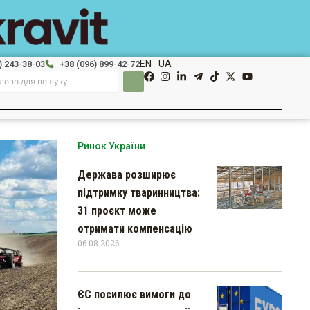
EN
UA
) 243-38-03
+38 (096) 899-42-72
Ринок України
Держава розширює
підтримку тваринництва:
31 проєкт може
отримати компенсацію
06.08.2026
ЄС посилює вимоги до