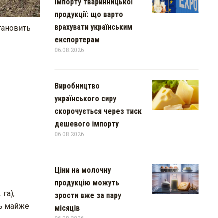
імпорту тваринницької
продукції: що варто
врахувати українським
тановить
експортерам
06.08.2026
Виробництво
українського сиру
скорочується через тиск
дешевого імпорту
06.08.2026
Ціни на молочну
продукцію можуть
га),
зрости вже за пару
сь майже
місяців
06.08.2026