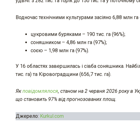
удвічі: з 282 тис. га торік до 150 тис. га у поточному с
Водночас технічними культурами засіяно 6,88 млн га 
цукровими буряками – 190 тис. га (96%);
соняшником – 4,86 млн га (97%);
соєю – 1,98 млн га (97%).
У 16 областях завершилась і сівба соняшника. Найбі
тис. га) та Кіровоградщини (656,7 тис. га).
Як
повідомлялося
, станом на 2 червня 2026 року в У
що становить 97% від прогнозованих площ.
Джерело:
Kurkul.com