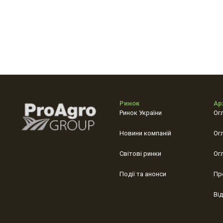
Ринок
Ар
Ринок України
Ог
Новини компаній
Ог
Світові ринки
Ог
Події та анонси
Пр
Ві