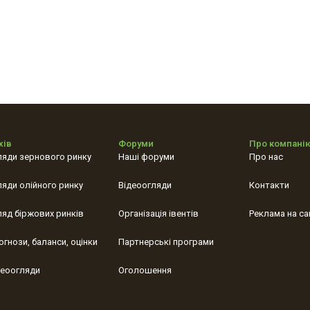
хів
Форуми
Про компані
ляди зернового ринку
Наші форуми
Про нас
ляди олійного ринку
Відеоогляди
Контакти
ляд біржових ринків
Організація івентів
Реклама на са
огнози, баланси, оцінки
Партнерські програми
деоогляди
Оголошення