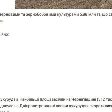
и зерновими та зернобобовими культурами 5,88 млн га, що с
п»
.
іяно:
укурудзи. Найбільші площі засіяли на Чернігівщині (512 тис. 
). Водночас на Дніпропетровщині посіви кукурудзи скоротили