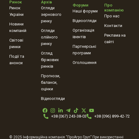
Ринок
Архів
Форуми
Про
Ринок
Огляди
компанію
Наші форуми
України
зернового
Про нас
Відеоогляди
ринку
Новини
Контакти
Організація
компаній
Огляди
Реклама на
івентів
олійного
Світові
сайті
ринку
Партнерські
ринки
програми
Огляд
Події та
біржових
Оголошення
анонси
ринків
Прогнози,
баланси,
оцінки
Відеоогляди
+38 (067) 243-38-03
+38 (096) 899-42-72
© 2025 Інформаційна компанія “ПроАгро Груп” При використанні