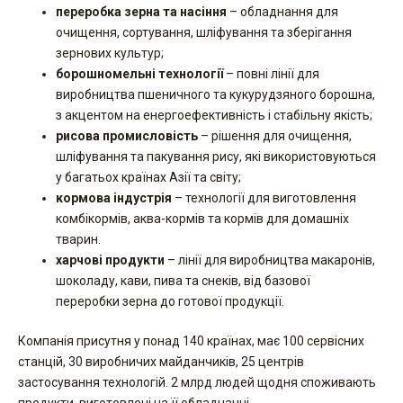
переробка зерна та насіння
– обладнання для
очищення, сортування, шліфування та зберігання
зернових культур;
борошномельні технології
– повні лінії для
виробництва пшеничного та кукурудзяного борошна,
з акцентом на енергоефективність і стабільну якість;
рисова промисловість
– рішення для очищення,
шліфування та пакування рису, які використовуються
у багатьох країнах Азії та світу;
кормова індустрія
– технології для виготовлення
комбікормів, аква-кормів та кормів для домашніх
тварин.
харчові продукти
– лінії для виробництва макаронів,
шоколаду, кави, пива та снеків, від базової
переробки зерна до готової продукції.
Компанія присутня у понад 140 країнах, має 100 сервісних
станцій, 30 виробничих майданчиків, 25 центрів
застосування технологій. 2 млрд людей щодня споживають
продукти, виготовлені на її обладнанні.