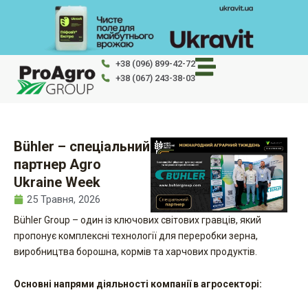
Перейти
до
вмісту
+38 (096) 899-42-72
+38 (067) 243-38-03
Bühler – спеціальний
партнер Agro
Ukraine Week
25 Травня, 2026
Bühler Group – один із ключових світових гравців, який
пропонує комплексні технології для переробки зерна,
виробництва борошна, кормів та харчових продуктів.
Основні напрями діяльності компанії в агросекторі: