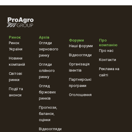
Ринок
Архів
Форуми
Про
Ринок
Огляди
компанію
Наші форуми
України
зернового
Про нас
Відеоогляди
ринку
Новини
Контакти
Організація
компаній
Огляди
Реклама на
івентів
олійного
Світові
сайті
ринку
Партнерські
ринки
програми
Огляд
Події та
біржових
Оголошення
анонси
ринків
Прогнози,
баланси,
оцінки
Відеоогляди