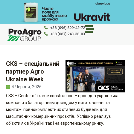
Перейти
до
вмісту
+38 (096) 899-42-72
+38 (067) 243-38-03
CKS – спеціальний
партнер Agro
Ukraine Week
4 Червня, 2026
CKS – Center of frame construction – провідна українська
компанія з багаторічним досвідом у виготовленні та
монтажі повнокомплектних сталевих будівель для
масштабних комерційних проєктів. Успішно реалізує
об’єкти як в Україні, так і на європейському ринку.