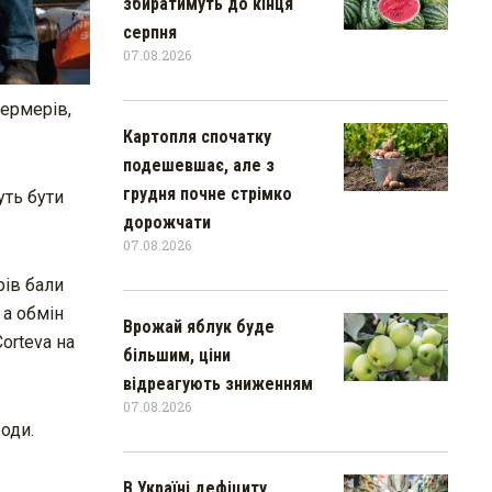
збиратимуть до кінця
серпня
07.08.2026
фермерів,
Картопля спочатку
подешевшає, але з
грудня почне стрімко
уть бути
дорожчати
07.08.2026
рів бали
 а обмін
Врожай яблук буде
orteva на
більшим, ціни
відреагують зниженням
07.08.2026
роди.
В Україні дефіциту