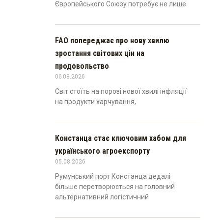
Європейського Союзу потребує не лише
FAO попереджає про нову хвилю
зростання світових цін на
продовольство
06.08.2026
Світ стоїть на порозі нової хвилі інфляції
на продукти харчування,
Констанца стає ключовим хабом для
українського агроекспорту
05.08.2026
Румунський порт Констанца дедалі
більше перетворюється на головний
альтернативний логістичний