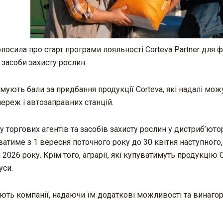
лосила про старт програми лояльності Corteva Partner для 
 засоби захисту рослин.
ують бали за придбання продукції Corteva, які надалі мож
мереж і автозаправних станцій.
 торгових агентів та засобів захисту рослин у дистриб’юто
атиме з 1 вересня поточного року до 30 квітня наступного,
2026 року. Крім того, аграрії, які купуватимуть продукцію C
уси.
іряють компанії, надаючи їм додаткові можливості та винаго