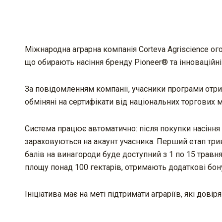
Міжнародна аграрна компанія Corteva Agriscience ого
що обирають насіння бренду Pioneer® та інноваційні
За повідомленням компанії, учасники програми отрим
обміняні на сертифікати від національних торгових 
Система працює автоматично: після покупки насіння у
зараховуються на акаунт учасника. Перший етап трив
балів на винагороди буде доступний з 1 по 15 травня 
площу понад 100 гектарів, отримають додаткові бон
Ініціатива має на меті підтримати аграріїв, які дов