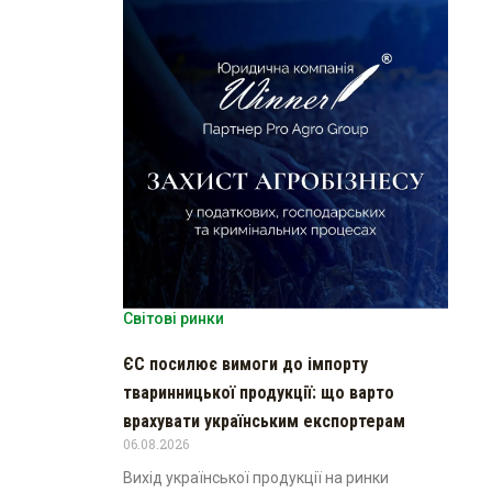
Світові ринки
ЄС посилює вимоги до імпорту
тваринницької продукції: що варто
врахувати українським експортерам
06.08.2026
Вихід української продукції на ринки