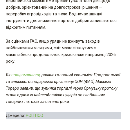
Європейська комісія вже презентувала план дій щодо
добрив, орієнтований на довгострокові рішення —
переробку агровідходів та гною. Водночас швидкі
інструменти для зниження вартості добрив залишаються
відкритим питанням.
За оцінками FAO, якщо уряди не вживуть заходів
найближчими місяцями, світ може зіткнутися з
масштабною продовольчою кризою вже наприкінці 2026
року.
Як
повідомлялося
, раніше головний економіст Продовольчої
та сільськогосподарської організації ООН (ФАО) Массімо
Тореро заявив, що зупинка торгівлі через Ормузьку протоку
стала одним із найсерйозніших ударів по глобальних
товарних потоках за останні роки.
Джерело:
POLITICO