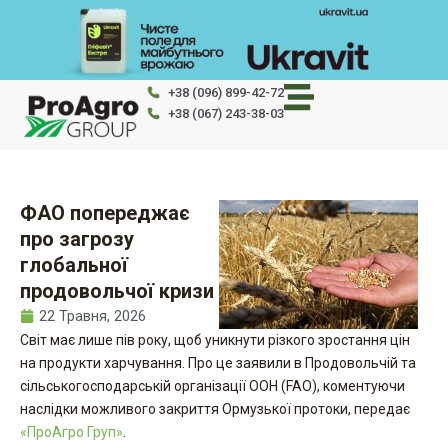
Перейти
до
вмісту
+38 (096) 899-42-72
+38 (067) 243-38-03
ФАО попереджає
про загрозу
глобальної
продовольчої кризи
22 Травня, 2026
Світ має лише пів року, щоб уникнути різкого зростання цін
на продукти харчування. Про це заявили в Продовольчій та
сільськогосподарській організації ООН (FAO), коментуючи
наслідки можливого закриття Ормузької протоки, передає
«ПроАгро Груп»
.