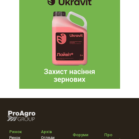
Ринок
Архів
Форуми
Про
Ринок
Огляди