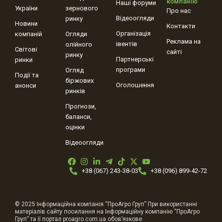
компанію
Наші форуми
України
зернового
Про нас
Відеоогляди
ринку
Новини
Контакти
Організація
компаній
Огляди
Реклама на
івентів
олійного
Світові
сайті
ринку
Партнерські
ринки
програми
Огляд
Події та
біржових
Оголошення
анонси
ринків
Прогнози,
баланси,
оцінки
Відеоогляди
+38 (067) 243-38-03
+38 (096) 899-42-72
© 2025 Інформаційна компанія “ПроАгро Груп” При використанні
матеріалів сайту посилання на Інформаційну компанію “ПроАгро
Груп” та її портал proagro.com.ua обов’язкове