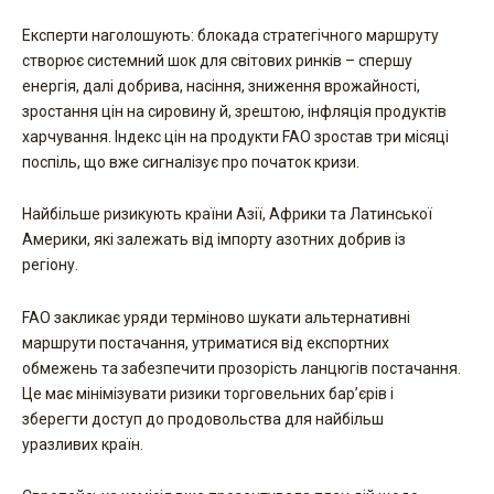
Експерти наголошують: блокада стратегічного маршруту
створює системний шок для світових ринків – спершу
енергія, далі добрива, насіння, зниження врожайності,
зростання цін на сировину й, зрештою, інфляція продуктів
харчування. Індекс цін на продукти FAO зростав три місяці
поспіль, що вже сигналізує про початок кризи.
Найбільше ризикують країни Азії, Африки та Латинської
Америки, які залежать від імпорту азотних добрив із
регіону.
FAO закликає уряди терміново шукати альтернативні
маршрути постачання, утриматися від експортних
обмежень та забезпечити прозорість ланцюгів постачання.
Це має мінімізувати ризики торговельних бар’єрів і
зберегти доступ до продовольства для найбільш
уразливих країн.