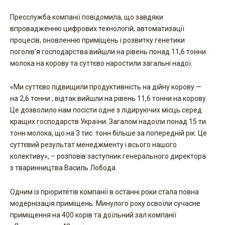
Пресслужба компанії повідомила, що завдяки
впровадженню цифрових технологій, автоматизації
процесів, оновленню приміщень і розвитку генетики
поголів’я господарства вийшли на рівень понад 11,6 тонни
молока на корову та суттєво наростили загальні надої.
«Ми суттєво підвищили продуктивність на дійну корову —
на 2,6 тонни , відтак вийшли на рівень 11,6 тонни на корову.
Це дозволило нам посісти одне з лідируючих місць серед
кращих господарств України. Загалом надоїли понад 15 ти.
тонн молока, що на 3 тис. тонн більше за попередній рік. Це
суттєвий результат менеджменту і всього нашого
колективу», – розповів заступник генерального директора
з тваринництва Василь Лобода.
Одним із пріоритетів компанії в останні роки стала повна
модернізація приміщень. Минулого року освоїли сучасне
приміщення на 400 корів та доїльний зал компанії