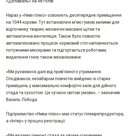
«Делаваль» на 48 голів.
Нараз у «Ниві-плюс» освоюють десятирядне приміщення
на 1044 корови. Тут встановлені м’які гумові килими для
відпочинку тварин, механічні масажні щітки та
автоматична вентиляція. Також було повністю
автоматизовано процеси: кормовий стіл наповнюється
потужними міксерами та підгортається роботами,
видалення гною також механізоване.
«Ми рухаємося далі від прив’язного утримання.
Сподіваюся, незабаром повністю вийдемо зі старих
приміщень у максимально комфортні зали для дійного
стада та сухостою. Це сучасні світові умови», – зазначив
Василь Лобода.
Підприємство «Нива-плюс» має статус племрепродуктора,
а «Інтер» у процесі реєстрації.
«Ми ведемо ремонт стада за двома основними