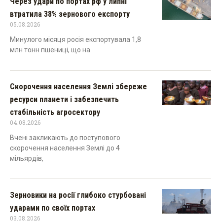
Через удари по портах рф у липні
втратила 38% зернового експорту
05.08.2026
Минулого місяця росія експортувала 1,8
млн тонн пшениці, що на
Скорочення населення Землі збереже
ресурси планети і забезпечить
стабільність агросектору
04.08.2026
Вчені закликають до поступового
скорочення населення Землі до 4
мільярдів,
Зерновики на росії глибоко стурбовані
ударами по своїх портах
03.08.2026