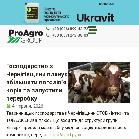
Перейти
до
вмісту
+38 (096) 899-42-72
+38 (067) 243-38-03
Господарство з
Чернігівщини планує
збільшити поголів’я
корів та запустити
переробку
4 Червня, 2026
Тваринницькі господарства з Чернігівщини СТОВ «Інтер» та
ТОВ «АК «Нива-плюс», що входять до структури групи
«Інтер», провели масштабну модернізацію тваринницьких
комплексів, передає
«ПроАгро Груп»
.