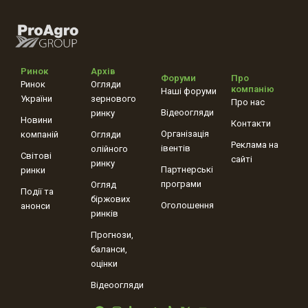
Ринок
Архів
Форуми
Про
Ринок
Огляди
компанію
Наші форуми
України
зернового
Про нас
Відеоогляди
ринку
Новини
Контакти
Організація
компаній
Огляди
Реклама на
івентів
олійного
Світові
сайті
ринку
Партнерські
ринки
програми
Огляд
Події та
біржових
Оголошення
анонси
ринків
Прогнози,
баланси,
оцінки
Відеоогляди