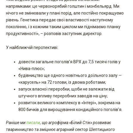
напрямками: це червонорябий голштин і монбельярд. Ми
нічого не змінювали у плані порід, але постійно покращуємо
рівень. Генетика передає свої властивості наступному
поколінню, і з кожним таким циклом ми піднімаємо планку
продуктивності», – розповів заступник директор.
У найближчій перспективі:
довести загальне поголів’я ВРХ до 7,5 тисячі голів у
«Нива-плюс»;
будівництво ще одного новітнього доїльного залу —
«карусель» на 72 голови, із двома роботами;
запуск власної переробки, щоби не залежати від
штучного впливу переробних заводів на ціну;
розвиток великого комплексу в «Інтері», зокрема на
800 бичків для вирощування кондиційного поголів’я.
Раніше ми
писали
, що агрофірма «Білий Стік» розвиває
тваринництво та зміцнює аграрний сектор Шептицького