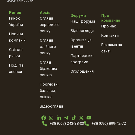
Ринок
Архів
Форуми
Про
Ринок
Огляди
компанію
Наші форуми
України
зернового
Про нас
Відеоогляди
ринку
Новини
Контакти
Організація
компаній
Огляди
Реклама на
івентів
олійного
Світові
сайті
ринку
Партнерські
ринки
програми
Огляд
Події та
біржових
Оголошення
анонси
ринків
Прогнози,
баланси,
оцінки
Відеоогляди
+38 (067) 243-38-03
+38 (096) 899-42-72