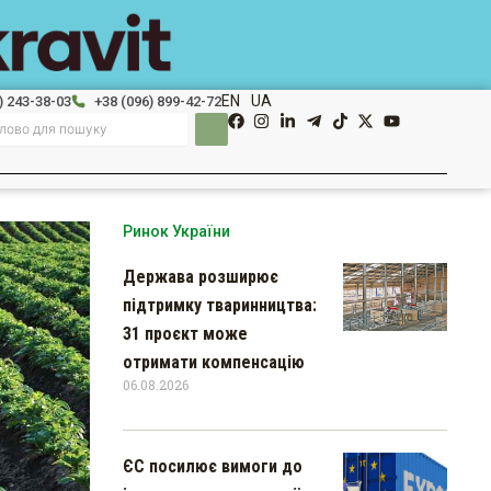
EN
UA
) 243-38-03
+38 (096) 899-42-72
Ринок України
Держава розширює
підтримку тваринництва:
31 проєкт може
отримати компенсацію
06.08.2026
ЄС посилює вимоги до