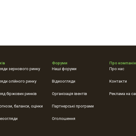
хів
Форуми
Про компані
ляди зернового ринку
Наші форуми
Про нас
ляди олійного ринку
Відеоогляди
Контакти
ляд біржових ринків
Організація івентів
Реклама на са
огнози, баланси, оцінки
Партнерські програми
деоогляди
Оголошення