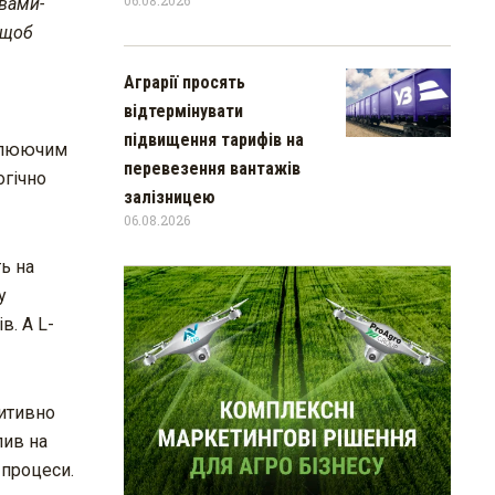
ивами-
 щоб
Аграрії просять
відтермінувати
підвищення тарифів на
мулюючим
перевезення вантажів
огічно
залізницею
06.08.2026
ь на
у
в. А L-
зитивно
лив на
 процеси.