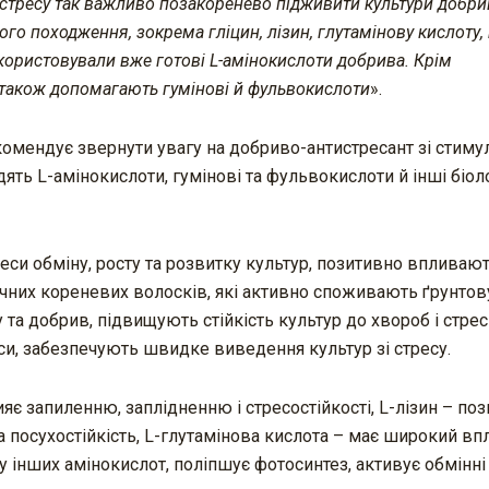
 стресу так важливо позакоренево підживити культури добр
го походження, зокрема гліцин, лізин, глутамінову кислоту,
икористовували вже готові L-амінокислоти добрива. Крім
х також допомагають гумінові й фульвокислоти
».
комендує звернути увагу на добриво-антистресант зі сти
ять L-амінокислоти, гумінові та фульвокислоти й інші біол
си обміну, росту та розвитку культур, позитивно впливают
чних кореневих волосків, які активно споживають ґрунтов
а добрив, підвищують стійкість культур до хвороб і стресі
си, забезпечують швидке виведення культур зі стресу.
яє запиленню, заплідненню і стресостійкості, L-лізин – по
а посухостійкість, L-глутамінова кислота – має широкий вп
у інших амінокислот, поліпшує фотосинтез, активує обмінні