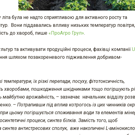
 літа була не надто сприятливою для активного росту та
тур. Вони піддавались впливу низьких температур повітря, 
ість до хвороб, пише
«ПроАгро Груп»
.
льтур та активувати продуційні процеси, фахівці компанії
U
ження шляхом позакореневого підживлення добривом-
 температури, їх різкі перепади, посуху, фітотоксичність,
сть хворобами, пошкодження шкідниками тощо погіршують рі
ть майбутню врожайність,
– зазначає начальник відділу роз
менко. –
Потрапивши під вплив котрогось із цих чинників ок
; при цьому погіршується споживання води та елементів мін
нтетичні процеси, синтез білків. Замість того, щоб
 синтез антистресових сполук, вже накопичені L-амінокисло