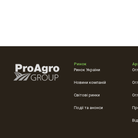
Ринок
Ар
Ринок України
Ог
Новини компаній
Ог
Світові ринки
Ог
Події та анонси
Пр
Ві