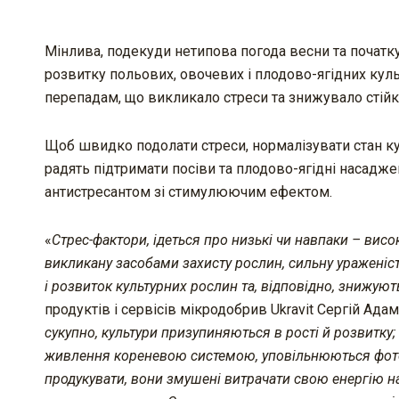
Мінлива, подекуди нетипова погода весни та початку
розвитку польових, овочевих і плодово-ягідних куль
перепадам, що викликало стреси та знижувало стійк
Щоб швидко подолати стреси, нормалізувати стан ку
радять підтримати посіви та плодово-ягідні насад
антистресантом зі стимулюючим ефектом.
«
Стрес-фактори, ідеться про низькі чи навпаки – високі
викликану засобами захисту рослин, сильну уражені
і розвиток культурних рослин та, відповідно, знижую
продуктів і сервісів мікродобрив Ukravit Сергій Ада
сукупно, культури призупиняються в рості й розвитку
живлення кореневою системою, уповільнюються фотоси
продукувати, вони змушені витрачати свою енергію на