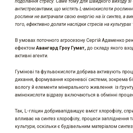
подолання стресу. Саме тому для швидкого виходу зі
антистресантами, що містять L-амінокислоти рослинно
рослини не витрачали свою енергію на їх синтез, а в
того, ефективно долати наслідки стресів на культура
В умовах поточного агросезону Сергій Адаменко ре
ефектом
Авангард Гроу Гумат,
до складу якого вход
активні агенти.
Гумінові та фульвокислоти добрива активують проце
дихання, формування кореневої системи, зокрема бі
вологу й елементи мінерального живлення із ґрунту т
амінокислоти відразу включаються в обмінні проце
Так, L-гліцин добривапідвищує вміст хлорофілу, спри
впливає на синтез хлорофілу, процеси запліднення т
культури, оскільки є будівельним матеріалом синтез