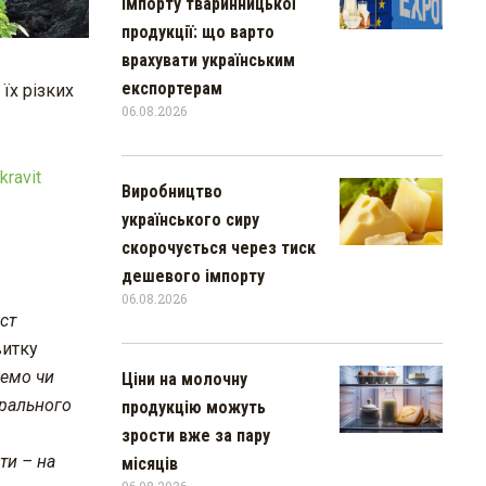
імпорту тваринницької
продукції: що варто
врахувати українським
експортерам
їх різких
06.08.2026
kravit
Виробництво
українського сиру
скорочується через тиск
дешевого імпорту
06.08.2026
ст
витку
ремо чи
Ціни на молочну
ерального
продукцію можуть
зрости вже за пару
ти – на
місяців
06.08.2026