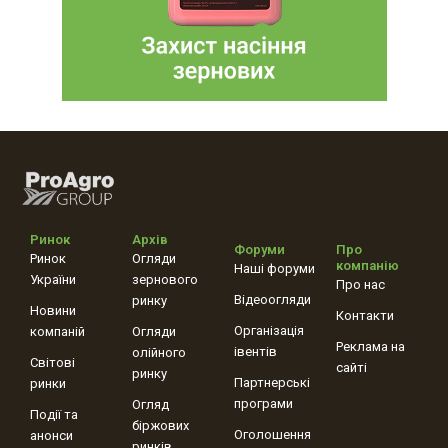
Ринок
Архів
Форуми
Про
Ринок
Огляди
компанію
Наші форуми
України
зернового
Про нас
Відеоогляди
ринку
Новини
Контакти
Організація
компаній
Огляди
Реклама на
івентів
олійного
Світові
сайті
ринку
Партнерські
ринки
програми
Огляд
Події та
біржових
Оголошення
анонси
ринків