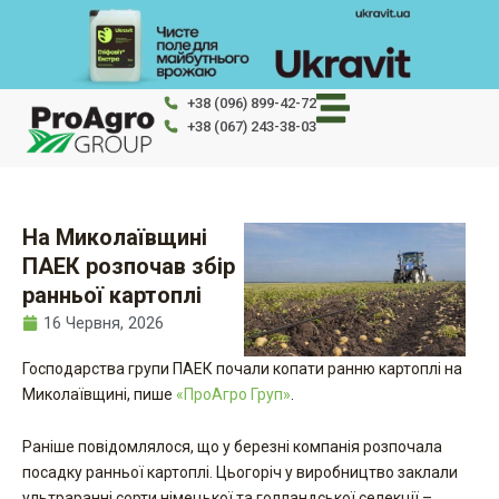
Перейти
до
вмісту
+38 (096) 899-42-72
+38 (067) 243-38-03
На Миколаївщині
ПАЕК розпочав збір
ранньої картоплі
16 Червня, 2026
Господарства групи ПАЕК почали копати ранню картоплі на
Миколаївщині, пише
«ПроАгро Груп»
.
Раніше повідомлялося, що у березні компанія розпочала
посадку ранньої картоплі. Цьогоріч у виробництво заклали
ультраранні сорти німецької та голландської селекції –