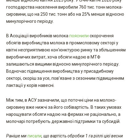
господарства населення виробили 760 тис. тонн молока-
сировини, що на 250 тис. тонн або на 25% менше відносно
минулорічного періоду.
В Асоціації виробників молока
пояснили
скорочення
обсягів виробництва молока в промисловому секторі у
квітні несприятливою кон’юнктурою ринку та збільшенням
виробничих витрат, хоча обсяги надою в МТФ
залишаються вищими відносно минулорічного періоду.
Водночас підвищення виробництва у присадибному
секторі, скоріш за усе, пов’язане з сезонним підвищенням
лактації у корів навесні.
Між тим, в АСУ зазначили, що поточні ціни на молоко-
сировину вже нижчі за його собівартість. В таких умовах
нарощувати обсяги надою на фермах не раціонально, а
молочарі потребують державної підтримки та субсидій.
Раніше ми
писали
, що вартість обробки 1 га ріллі цієї весни