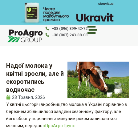
Перейти
до
вмісту
+38 (096) 899-42-72
+38 (067) 243-38-03
Надої молока у
квітні зросли, але й
скоротились
водночас
28 Травня, 2026
У квітні цьогоріч виробництво молока в Україні порівняно з
березнем збільшилося завдяки сезонному фактору, але
його обсяг у порявнінні з минулим роком залишається
меншим, передає
«ПроАгро Груп»
.