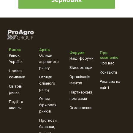
Ринок
Архів
Форуми
Про
Ринок
Огляди
компанію
Наші форуми
України
зернового
Про нас
Відеоогляди
ринку
Новини
Контакти
Організація
компаній
Огляди
Реклама на
івентів
олійного
Світові
сайті
ринку
Партнерські
ринки
програми
Огляд
Події та
біржових
Оголошення
анонси
ринків
Прогнози,
баланси,
оцінки