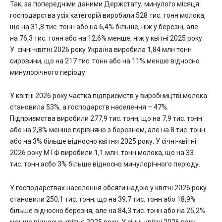
Так, за попередніми даними Держстату, минулого місяця
господарства усіх категорій виробили 528 тис. тонн молока,
що на 31,8 тис. тонн або на 6,4% більше, ніж у березні, але
на 76,3 тис. тонн або на 12,6% менше, ніж у квітні 2025 року.
У січні-квітні 2026 року Україна виробила 1,84 млн тонн
сировини, що на 217 тис. тонн або на 11% менше відносно
минулорічного періоду.
У квітні 2026 року частка підприємств у виробництві молока
становила 53%, а господарств населення – 47%.
Підприємства виробили 277,9 тис. тонн, що на 7,9 тис. тонн
або на 2,8% менше порівняно з березнем, але на 8 тис. тонн
або на 3% більше відносно квітня 2025 року. У січні-квітні
2026 року МТФ виробили 1,1 млн. тонн молока, що на 33
тис. тонн асбо 3% більше відносно минулорічного періоду.
У господарствах населення обсяги надою у квітні 2026 року
становили 250,1 тис. тонн, що на 39,7 тис. тонн або 18,9%
більше відносно березня, але на 84,3 тис. тонн або на 25,2%
менше відносно квітня 2025 року. У січні-квітні 2026 року