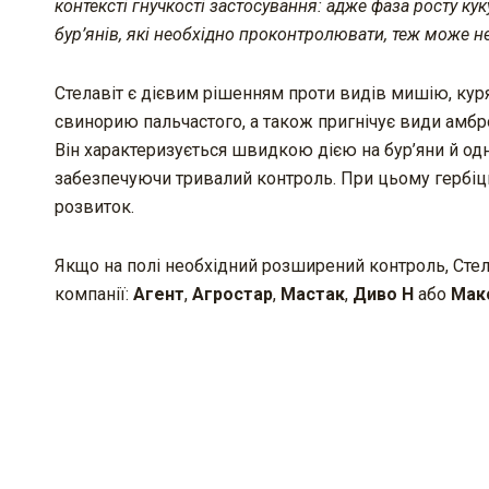
контексті гнучкості застосування: адже фаза росту к
бур’янів, які необхідно проконтролювати, теж може не
Стелавіт є дієвим рішенням проти видів мишію, куря
свинорию пальчастого, а також пригнічує види амбро
Він характеризується швидкою дією на бур’яни й одно
забезпечуючи тривалий контроль. При цьому гербіцид
розвиток.
Якщо на полі необхідний розширений контроль, Стел
компанії:
Агент
,
Агростар
,
Мастак
,
Диво Н
або
Мак