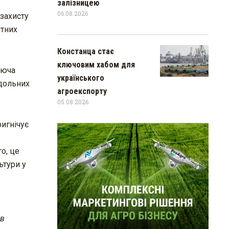
залізницею
06.08.2026
 захисту
нтних
Констанца стає
ключовим хабом для
іюча
українського
одольних
агроекспорту
05.08.2026
ригнічує
о, це
ьтури у
 в