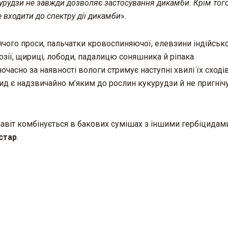
укурудзи не завжди дозволяє застосування дикамби. Крім того
 входити до спектру дії дикамби
».
чого проси, пальчатки кровоспиняючої, елевзини індійсько
зії, щириці, лободи, падалицю соняшника й ріпака.
часно за наявності вологи стримує наступні хвилі їх сходів
 є надзвичайно м’яким до рослин кукурудзи й не пригнічує 
авіт комбінується в бакових сумішах з іншими гербіцидам
стар
.