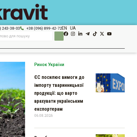
EN
UA
) 243-38-03
+38 (096) 899-42-72
Ринок України
ЄС посилює вимоги до
імпорту тваринницької
продукції: що варто
врахувати українським
експортерам
06.08.2026