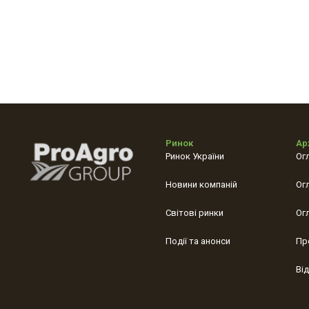
Ринок
Ар
Ринок України
Ог
Новини компаній
Ог
Світові ринки
Ог
Події та анонси
Пр
Ві