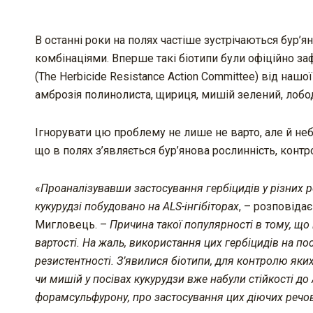
В останні роки на полях частіше зустрічаються бур’
комбінаціями. Вперше такі біотипи були офіційно заф
(The Herbicide Resistance Action Committee) від нашо
амброзія полинолиста, щириця, мишій зелений, лобод
Ігнорувати цю проблему не лише не варто, але й не
що в полях з’являється бур’янова рослинність, контр
«
Проаналізувавши застосування гербіцидів у різних ре
кукурудзі побудовано на ALS-інгібіторах
, – розповіда
Мигловець. –
Причина такої популярності в тому, що
вартості. На жаль, використання цих гербіцидів на по
резистентності. З’явилися біотипи, для контролю яких
чи мишій у посівах кукурудзи вже набули стійкості до 
форамсульфурону, про застосування цих діючих речо