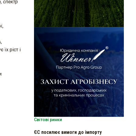
, спектр
ї,
,
їх ріст і
и
Світові ринки
ЄС посилює вимоги до імпорту