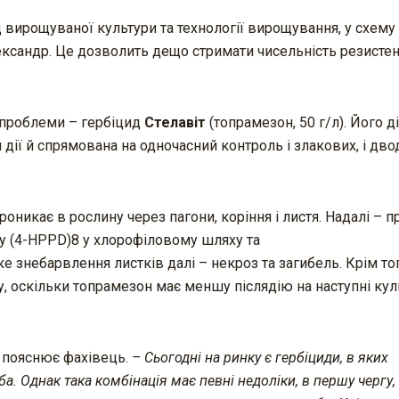
ід вирощуваної культури та технології вирощування, у схему
ександр. Це дозволить дещо стримати чисельність резисте
 проблеми – гербіцид
Стелавіт
(топрамезон, 50 г/л). Його д
 дії й спрямована на одночасний контроль і злакових, і дв
икає в рослину через пагони, коріння і листя. Надалі – п
у (4-HPPD)8 у хлорофіловому шляху та
 знебарвлення листків далі – некроз та загибель. Крім тог
, оскільки топрамезон має меншу післядію на наступні кул
– пояснює фахівець.
– Сьогодні на ринку є гербіциди, в яких
 Однак така комбінація має певні недоліки, в першу чергу,