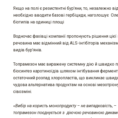
Якщо на полі є резистентні бур’яни, то, незалежно в
необхідно вводити базові гербіциди, наголошує Ол
біотипів на одиниці площі
Водночас фахівці компанії пропонують рішення цієї
речовина має відмінний від ALS-інгібіторів механізм
видів бур’янів.
Топрамезон має виражену системну дію й швидко прон
біосинтез каротиноїдів шляхом інгібування фермент
остаточний розпад хлоропластів, що викликає швидке
чудова альтернатива продуктам на основі мезотріону
сівозміні.
«
Вибір на користь монопродукту – не випадковість
, 
топрамезон поєднується з діючою речовиною дикамба.