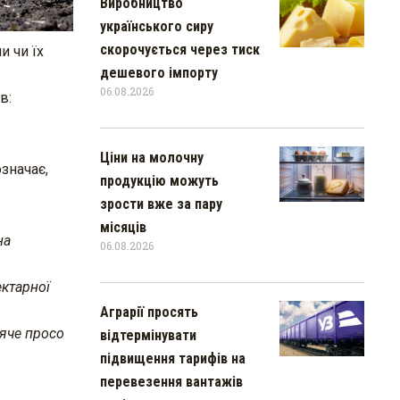
Виробництво
українського сиру
скорочується через тиск
и чи їх
дешевого імпорту
06.08.2026
в:
Ціни на молочну
означає,
продукцію можуть
зрости вже за пару
місяців
на
06.08.2026
ектарної
Аграрії просять
ряче просо
відтермінувати
підвищення тарифів на
перевезення вантажів