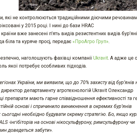
яни, які не контролюються традиційними діючими речовинам
іксовані у 2015 році. І нині до бази HRAC
ї країни вже занесені п’ять видів резистентних видів бур’яні
а біла та куряче просj, передає
«ПроАгро Груп»
.
безпечно, наголошують фахівці компанії
Ukravit
. А адже це 
оль якої потребує особливих підходів.
гіонах України, ми виявили, що до 70% захисту від бур’янів 
є директор департаменту агротехнологій Ukravit Олександр
 ці препарати мають гарне співвідношення ефективності та г
стійній основі і спричинило виникнення в окремих бур’янів
 сьогодні необхідно будувати окрему стратегію. Бо, якщо ку
ALS -інгібіторів на основі нікосульфурону, римсульфурону чи
вин доведеться забути
».