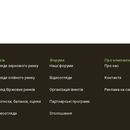
хів
Форуми
Про компані
ляди зернового ринку
Наші форуми
Про нас
ляди олійного ринку
Відеоогляди
Контакти
ляд біржових ринків
Організація івентів
Реклама на са
огнози, баланси, оцінки
Партнерські програми
деоогляди
Оголошення