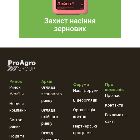
Ринок
Архів
Форуми
Про
Ринок
Огляди
компанію
Наші форуми
України
зернового
Про нас
Відеоогляди
ринку
Новини
Контакти
Організація
компаній
Огляди
Реклама на
івентів
олійного
Світові
сайті
ринку
Партнерські
ринки
програми
Огляд
Події та
біржових