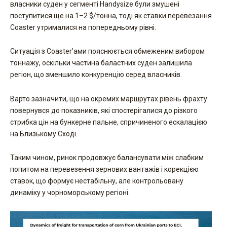
власники суден у сегменті Handysize були змушені
поступитися ще на 1–2 $/тонна, тоді як ставки перевезання
Coaster утрималися на попередньому рівні.
Ситуація з Coaster’ами пояснюється обмеженим вибором
тоннажу, оскільки частина баластних суден залишила
регіон, що зменшило конкуренцію серед власників.
Варто зазначити, що на окремих маршрутах рівень фрахту
повернувся до показників, які спостерігалися до різкого
стрибка цін на бункерне пальне, спричиненого ескалацією
на Близькому Сході.
Таким чином, ринок продовжує балансувати між слабким
попитом на перевезення зернових вантажів і корекцією
ставок, що формує нестабільну, але контрольовану
динаміку у чорноморському регіоні.