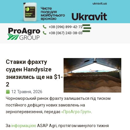
Перейти
до
вмісту
+38 (096) 899-42-72
+38 (067) 243-38-03
Ставки фрахту
суден Handysize
знизились ще на $1-
2
12 Травня, 2026
Чорноморський ринок фрахту залишається під тиском
постійного дефіциту нових замовлень на
зерноперевезення, передає
«ПроАгро Груп»
.
За
інформацією
ASAP Agri, протягом минулого тижня