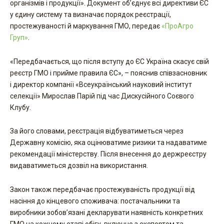
організмів і продукції». Документ об’єднує всі директиви ЄС
у єдину систему та визначає порядок реєстрації,
простежуваності й маркування ГМО, передає
«ПроАгро
Груп»
.
«Передбачається, що після вступу до ЄС Україна скасує свій
реєстр ГМО і прийме правила ЄС», – пояснив співзасновник
і директор компанії «Всеукраїнський науковий інститут
селекції» Мирослав Парій під час Дискусійного Соєвого
Клубу.
За його словами, реєстрація відбуватиметься через
Державну комісію, яка оцінюватиме ризики та надаватиме
рекомендації міністерству. Після внесення до держреєстру
видаватиметься дозвіл на використання.
Закон також передбачає простежуваність продукції від
насіння до кінцевого споживача: постачальники та
виробники зобов’язані декларувати наявність конкретних
ГМО на кожному етапі обігу, включно з експортом та