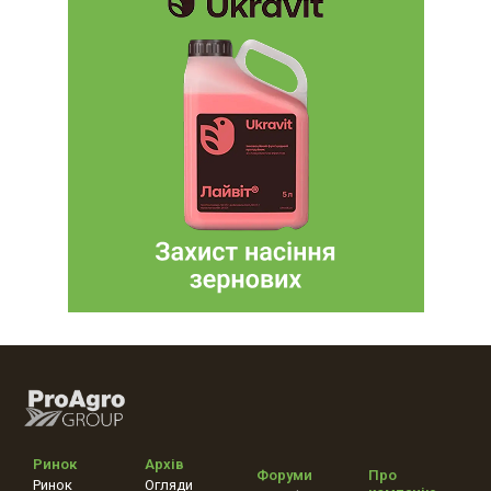
Ринок
Архів
Форуми
Про
Ринок
Огляди