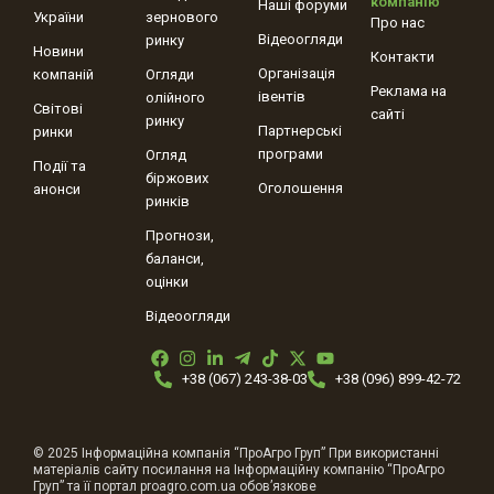
компанію
Наші форуми
України
зернового
Про нас
Відеоогляди
ринку
Новини
Контакти
Організація
компаній
Огляди
Реклама на
івентів
олійного
Світові
сайті
ринку
Партнерські
ринки
програми
Огляд
Події та
біржових
Оголошення
анонси
ринків
Прогнози,
баланси,
оцінки
Відеоогляди
+38 (067) 243-38-03
+38 (096) 899-42-72
© 2025 Інформаційна компанія “ПроАгро Груп” При використанні
матеріалів сайту посилання на Інформаційну компанію “ПроАгро
Груп” та її портал proagro.com.ua обов’язкове