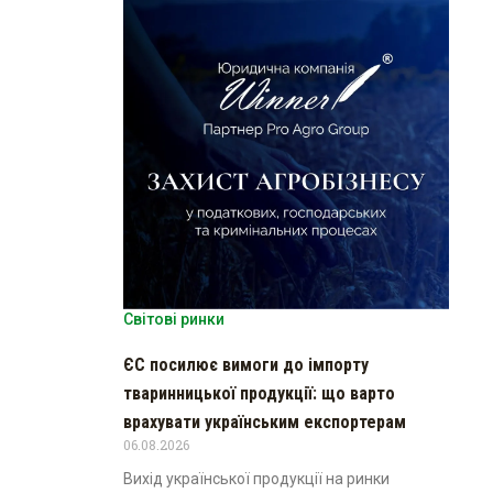
Світові ринки
ЄС посилює вимоги до імпорту
тваринницької продукції: що варто
врахувати українським експортерам
06.08.2026
Вихід української продукції на ринки