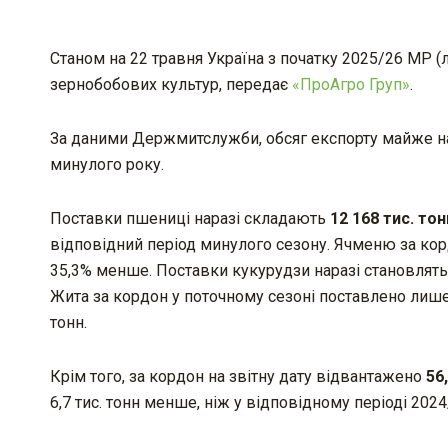
Станом на 22 травня Україна з початку 2025/26 МР (
зернобобових культур, передає
«ПроАгро Груп»
.
За даними Держмитслужби, обсяг експорту майже на 
минулого року.
Поставки пшениці наразі складають
12 168 тис. тон
відповідний період минулого сезону. Ячменю за к
35,3% менше. Поставки кукурудзи наразі становлят
Жита за кордон у поточному сезоні поставлено лише 
тонн.
Крім того, за кордон на звітну дату відвантажено
56
6,7 тис. тонн менше, ніж у відповідному періоді 202