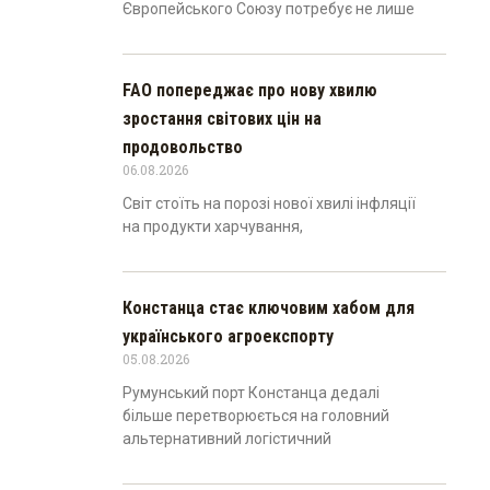
Європейського Союзу потребує не лише
FAO попереджає про нову хвилю
зростання світових цін на
продовольство
06.08.2026
Світ стоїть на порозі нової хвилі інфляції
на продукти харчування,
Констанца стає ключовим хабом для
українського агроекспорту
05.08.2026
Румунський порт Констанца дедалі
більше перетворюється на головний
альтернативний логістичний