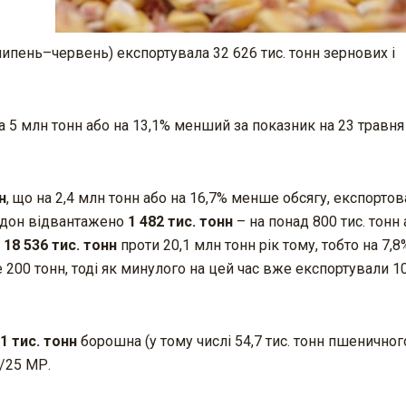
липень–червень) експортувала 32 626 тис. тонн зернових і
5 млн тонн або на 13,1% менший за показник на 23 травня
н
, що на 2,4 млн тонн або на 16,7% менше обсягу, експортов
ордон відвантажено
1 482 тис. тонн
– на понад 800 тис. тонн 
ь
18 536 тис. тонн
проти 20,1 млн тонн рік тому, тобто на 7,
200 тонн, тоді як минулого на цей час вже експортували 10,
,1 тис. тонн
борошна (у тому числі 54,7 тис. тонн пшеничного
4/25 МР.