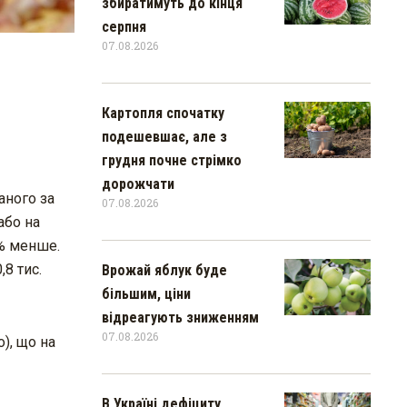
збиратимуть до кінця
серпня
07.08.2026
Картопля спочатку
подешевшає, але з
грудня почне стрімко
дорожчати
аного за
07.08.2026
або на
8% менше.
8 тис.
Врожай яблук буде
більшим, ціни
відреагують зниженням
07.08.2026
), що на
В Україні дефіциту