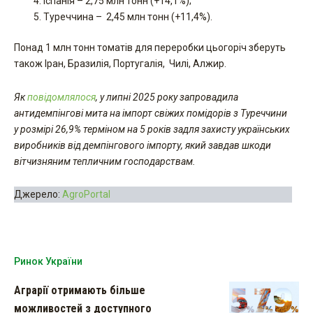
Іспанія – 2,75 млн тонн (+14,1%);
Туреччина – 2,45 млн тонн (+11,4%).
Понад 1 млн тонн томатів для переробки цьогоріч зберуть
також Іран, Бразилія, Португалія, Чилі, Алжир.
Як
повідомлялося
, у липні 2025 року запровадила
антидемпінгові мита на імпорт свіжих помідорів з Туреччини
у розмірі 26,9% терміном на 5 років задля захисту українських
виробників від демпінгового імпорту, який завдав шкоди
вітчизняним тепличним господарствам.
Джерело:
AgroPortal
Ринок України
Аграрії отримають більше
можливостей з доступного