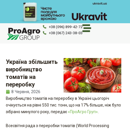
Перейти
до
вмісту
+38 (096) 899-42-72
+38 (067) 243-38-03
Україна збільшить
виробництво
томатів на
переробку
8 Червня, 2026
Виробництво томатів на переробку в Україні цьогоріч
очікується на рівні 550 тис. тонн, що на 17% більше, ніж було
зібрано минулого року, передає
«ПроАгро Груп»
.
Всесвітня рада з переробки томатів (World Processing