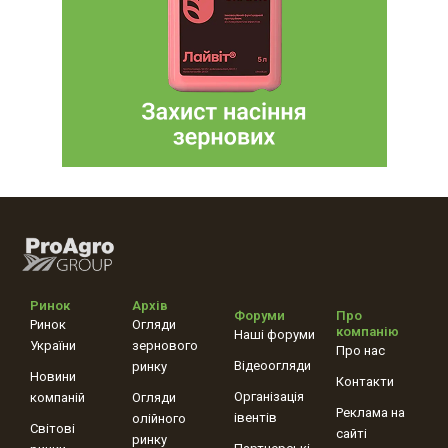
Ринок
Архів
Форуми
Про
Ринок
Огляди
компанію
Наші форуми
України
зернового
Про нас
Відеоогляди
ринку
Новини
Контакти
Організація
компаній
Огляди
Реклама на
івентів
олійного
Світові
сайті
ринку