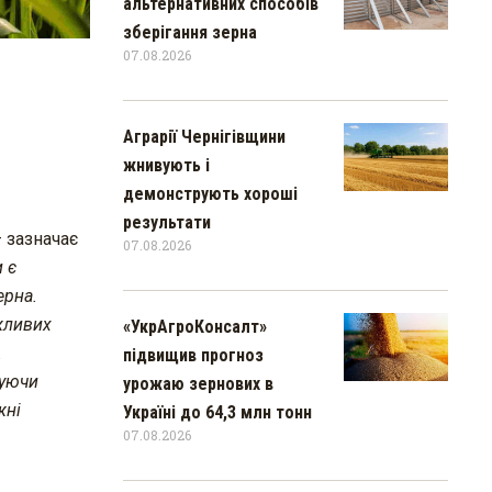
альтернативних способів
зберігання зерна
07.08.2026
Аграрії Чернігівщини
жнивують і
демонструють хороші
результати
– зазначає
07.08.2026
 є
ерна.
жливих
«УкрАгроКонсалт»
.
підвищив прогноз
жуючи
урожаю зернових в
жн
і
Україні до 64,3 млн тонн
07.08.2026