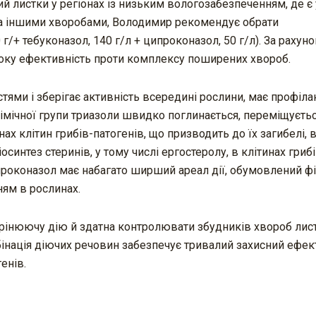
й листки у регіонах із низьким вологозабезпеченням, де є
а іншими хворобами, Володимир рекомендує обрати
 г/+ тебуконазол, 140 г/л + ципроконазол, 50 г/л). За рахуно
соку ефективність проти комплексу поширених хвороб.
ями і зберігає активність всередині рослини, має профіла
імічної групи триазоли швидко поглинається, переміщуєть
ах клітин грибів-патогенів, що призводить до їх загибелі, 
синтез стеринів, у тому числі ергостеролу, в клітинах грибі
ципроконазол має набагато ширший ареал дії, обумовлений ф
ням в рослинах.
орінюючу дію й здатна контролювати збудників хвороб лист
інація діючих речовин забезпечує тривалий захисний ефект
енів.