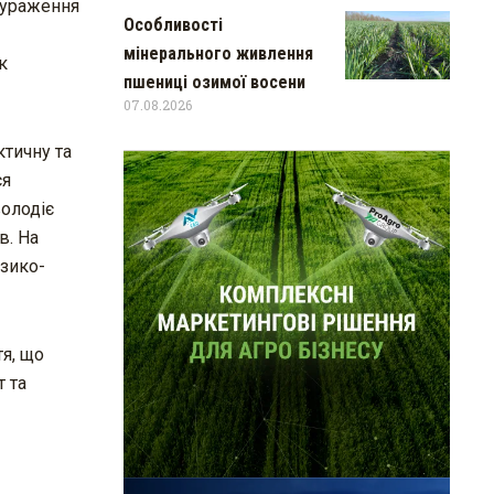
 ураження
Особливості
мінерального живлення
к
пшениці озимої восени
07.08.2026
ктичну та
ся
володіє
в. На
ізико-
я, що
 та