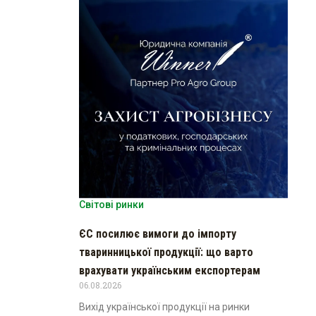
Світові ринки
ЄС посилює вимоги до імпорту
тваринницької продукції: що варто
врахувати українським експортерам
06.08.2026
Вихід української продукції на ринки