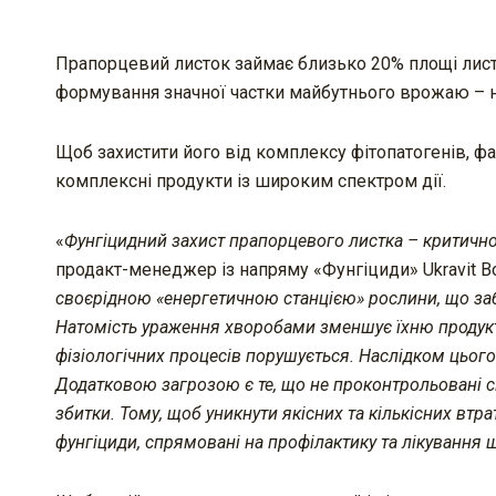
Прапорцевий листок займає близько 20% площі листо
формування значної частки майбутнього врожаю – н
Щоб захистити його від комплексу фітопатогенів, фа
комплексні продукти із широким спектром дії.
«
Фунгіцидний захист прапорцевого листка – критичн
продакт-менеджер із напряму «Фунгіциди» Ukravit 
своєрідною «енергетичною станцією» рослини, що забе
Натомість ураження хворобами зменшує їх
ню
продук
фізіологічних процесів порушу
є
ться
. Наслідком цьог
Додатковою загрозою є те, що не проконтрольовані 
збитки. Тому
, щ
об уникнути
якісних та кількісних
втра
фунгіциди, спрямовані на профілактику та лікування