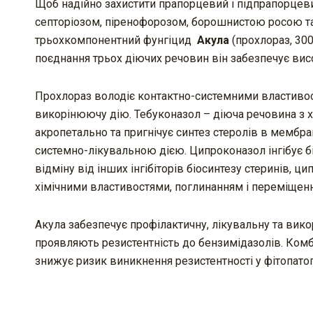
Щоб надійно захистити прапорцевий і підпрапорцеви
септоріозом, піренофорозом, борошнистою росою т
трьохкомпонентний фунгіцид
Акула
(прохлораз, 300
поєднання трьох діючих речовин він забезпечує ви
Прохлораз володіє контактно-системними властивост
викорінюючу дію. Тебуконазол – діюча речовина з х
акропетально та пригнічує синтез стеролів в мембран
системно-лікувальною дією. Ципроконазол інгібує біо
відміну від інших інгібіторів біосинтезу стеринів, 
хімічними властивостями, поглинанням і переміщен
Акула забезпечує профілактичну, лікувальну та вик
проявляють резистентність до бензимідазолів. Комб
знижує ризик виникнення резистентності у фітопатог