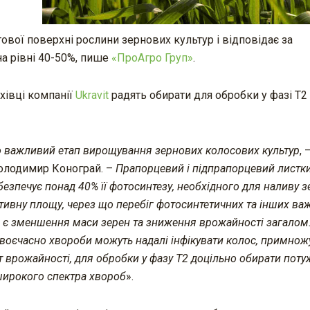
вої поверхні рослини зернових культур і відповідає за
а рівні 40-50%, пише
«ПроАгро Груп»
.
хівці компанії
Ukravit
радять обирати для обробки у фазі Т2
о важливий етап вирощування зернових колосових культур
, 
Володимир Конограй. –
Прапорцевий
і
підпрапорцевий
листки
зпечує понад 40% її фотосинтезу, необхідного для наливу з
тивн
у
площу, через що перебіг фотосинтетичних та інших ва
о є зменшення
маси зерен
та зниження врожайності загалом
своєчасно хвороби можуть надалі інфікувати колос, примно
т
врожайності
, для обробки у фазу Т2 доцільно обирати поту
 широкого
спектра
хвороб
».