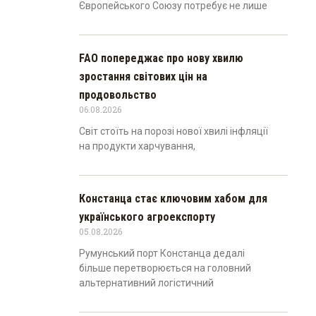
Європейського Союзу потребує не лише
FAO попереджає про нову хвилю
зростання світових цін на
продовольство
06.08.2026
Світ стоїть на порозі нової хвилі інфляції
на продукти харчування,
Констанца стає ключовим хабом для
українського агроекспорту
05.08.2026
Румунський порт Констанца дедалі
більше перетворюється на головний
альтернативний логістичний