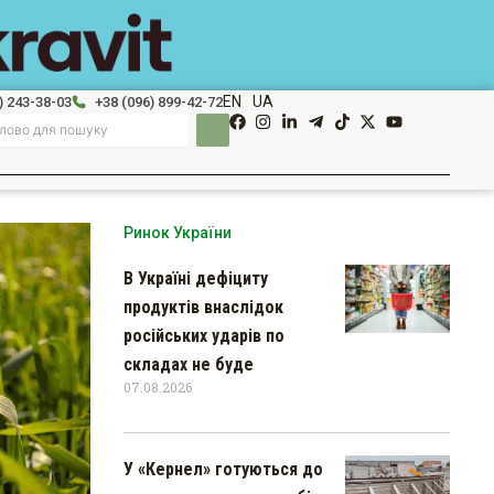
EN
UA
) 243-38-03
+38 (096) 899-42-72
Ринок України
В Україні дефіциту
продуктів внаслідок
російських ударів по
складах не буде
07.08.2026
У «Кернел» готуються до