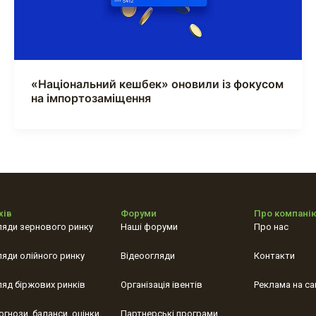
«Національний кешбек» оновили із фокусом
на імпортозаміщення
хів
Форуми
Про компані
ляди зернового ринку
Наші форуми
Про нас
ляди олійного ринку
Відеоогляди
Контакти
ляд біржових ринків
Організація івентів
Реклама на са
огнози, баланси, оцінки
Партнерські програми