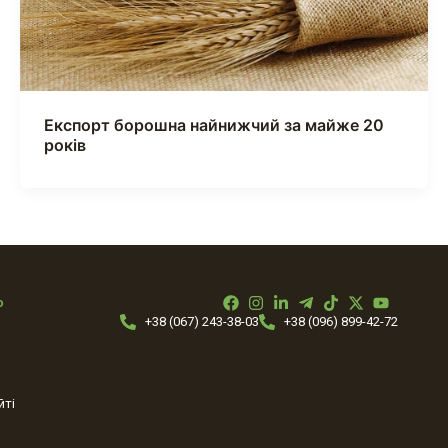
Експорт борошна найнижчий за майже 20
років
ю
+38 (067) 243-38-03
+38 (096) 899-42-72
йті