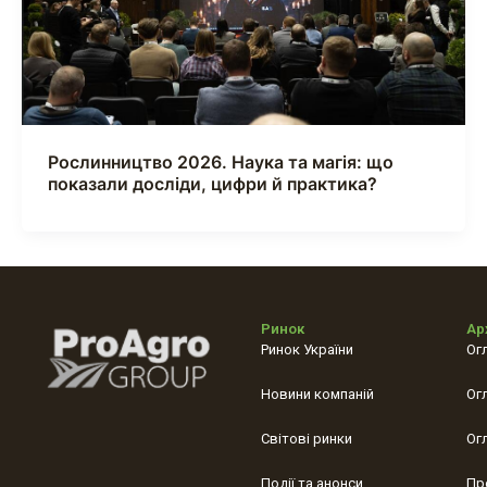
Рослинництво 2026. Наука та магія: що
показали досліди, цифри й практика?
Ринок
Ар
Ринок України
Ог
Новини компаній
Ог
Світові ринки
Ог
Події та анонси
Пр