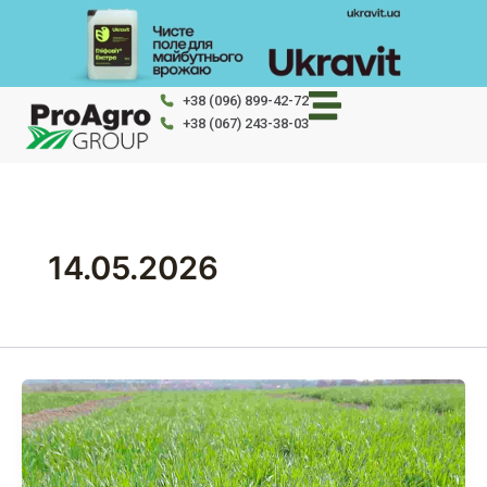
Перейти
до
вмісту
+38 (096) 899-42-72
+38 (067) 243-38-03
14.05.2026