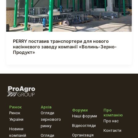
PERRY поставив транспортери для нового
насіннєвого заводу компанії «Волинь-Зерно-
Продукт»
Ринок
Архів
Форуми
Про
Ринок
Огляди
компанію
Наші форуми
України
зернового
Про нас
Відеоогляди
ринку
Новини
Контакти
Організація
компаній
Огляди