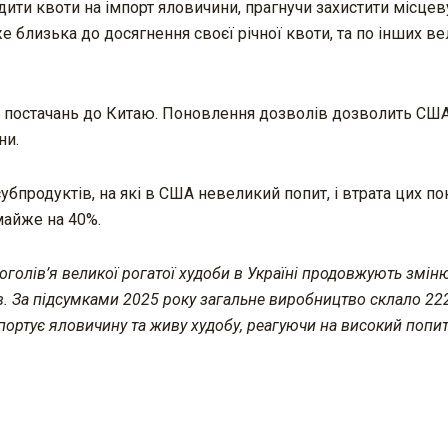
ти квоти на імпорт яловичини, прагнучи захистити місцев
е близька до досягнення своєї річної квоти, та по інших в
х постачань до Китаю. Поновлення дозволів дозволить США
ни.
бпродуктів, на які в США невеликий попит, і втрата цих по
майже на 40%.
оголів’я великої рогатої худоби в Україні продовжують змін
в. За підсумками 2025 року загальне виробництво склало 222
спортує яловичину та живу худобу, реагуючи на високий попит