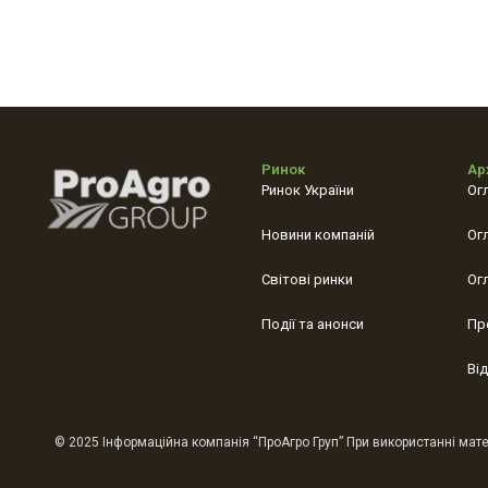
Ринок
Ар
Ринок України
Ог
Новини компаній
Ог
Світові ринки
Ог
Події та анонси
Пр
Ві
© 2025 Інформаційна компанія “ПроАгро Груп” При використанні матер