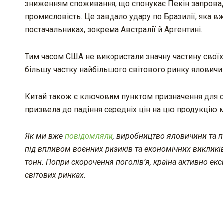
зниженням споживання, що спонукає Пекін запровади
промисловість. Це завдало удару по Бразилії, яка вж
постачальниках, зокрема Австралії й Аргентині.
Тим часом США не використали значну частину свої
більшу частку найбільшого світового ринку яловичи
Китай також є ключовим пунктом призначення для су
призвела до падіння середніх цін на цю продукцію 
Як ми вже
повідомляли
, виробництво яловичини та п
під впливом воєнних ризиків та економічних викликі
тонн. Попри скорочення поголів’я, країна активно ек
світових ринках.