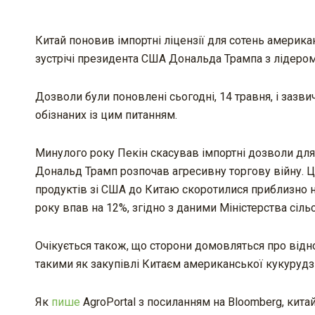
Китай поновив імпортні ліцензії для сотень америка
зустрічі президента США Дональда Трампа з лідеро
Дозволи були поновлені сьогодні, 14 травня, і зазви
обізнаних із цим питанням.
Минулого року Пекін скасував імпортні дозволи для 
Дональд Трамп розпочав агресивну торгову війну. Це
продуктів зі США до Китаю скоротилися приблизно на
року впав на 12%, згідно з даними Міністерства сіл
Очікується також, що сторони домовляться про від
такими як закупівлі Китаєм американської кукурудзи
Як
пише
AgroPortal з посиланням на Bloomberg, кит