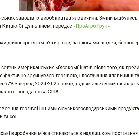
нських заводів із виробництва яловичини. Зміни відбулись н
м Китаю Сі Цзіньпінем, передає
«ПроАгро Груп»
.
чай дійсні протягом п’яти років, за словами людей, безпос
сотень американських м’ясокомбінатів після того, як през
 фактично зруйнувало торгівлю, і постачання яловичини та
 67% у період 2024-2025 років, тоді як загальний експорт
ьського господарства США.
новлення торгівлі іншими сільськогосподарськими продукта
 та сої.
айські виробники м’яса стикаються з надлишком постачання 