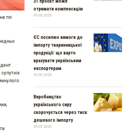
31 проєкт може
отримати компенсацію
06.08.2026
а тлі
ЄС посилює вимоги до
ередньо
імпорту тваринницької
продукції: що варто
врахувати українським
идент
експортерам
 супутніх
06.08.2026
 минулого
Виробництво
українського сиру
ми,
скорочується через тиск
дешевого імпорту
06.08.2026
та