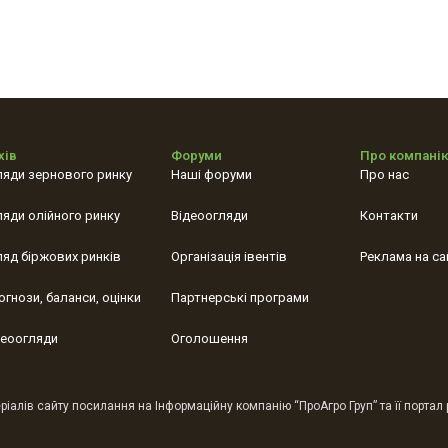
хів
Форуми
Про компані
ляди зернового ринку
Наші форуми
Про нас
ляди олійного ринку
Відеоогляди
Контакти
ляд біржових ринків
Організація івентів
Реклама на са
огнози, баланси, оцінки
Партнерські програми
деоогляди
Оголошення
іалів сайту посилання на Інформаційну компанію “ПроАгро Груп” та її портал