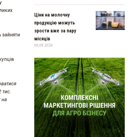
у
еликих
Ціни на молочну
продукцію можуть
зрости вже за пару
 зайняти
місяців
06.08.2026
купців
юватися
 тис.
 на