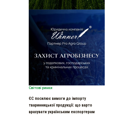
Світові ринки
ЄС посилює вимоги до імпорту
тваринницької продукції: що варто
врахувати українським експортерам