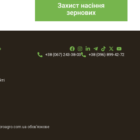
ю
+38 (067) 243-38-03
+38 (096) 899-42-72
йті
 proagro.com.ua обов’язкове