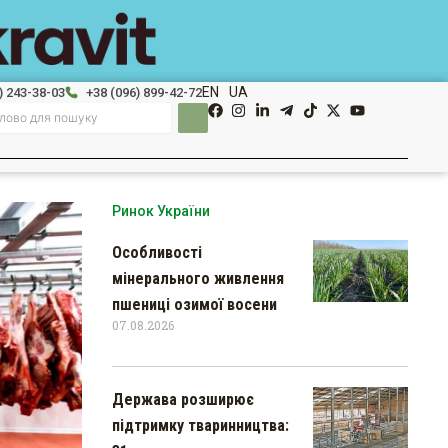
EN
UA
) 243-38-03
+38 (096) 899-42-72
Ринок України
Особливості
мінерального живлення
пшениці озимої восени
07.08.2026
Держава розширює
підтримку тваринництва: