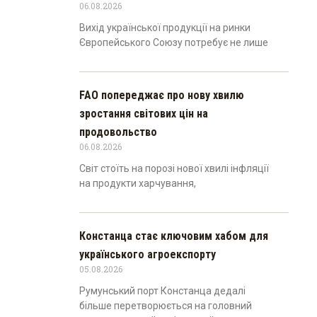
06.08.2026
Вихід української продукції на ринки
Європейського Союзу потребує не лише
FAO попереджає про нову хвилю
зростання світових цін на
продовольство
06.08.2026
Світ стоїть на порозі нової хвилі інфляції
на продукти харчування,
Констанца стає ключовим хабом для
українського агроекспорту
05.08.2026
Румунський порт Констанца дедалі
більше перетворюється на головний