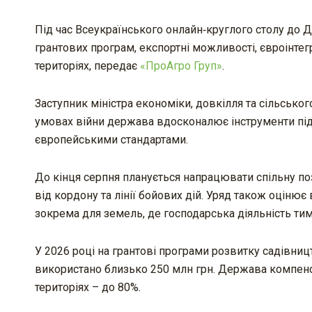
Під час Всеукраїнського онлайн‑круглого столу до 
грантових програм, експортні можливості, євроінте
територіях, передає
«ПроАгро Груп»
.
Заступник міністра економіки, довкілля та сільсько
умовах війни держава вдосконалює інструменти під
європейськими стандартами.
До кінця серпня планується напрацювати спільну по
від кордону та лінії бойових дій. Уряд також оцінює 
зокрема для земель, де господарська діяльність т
У 2026 році на грантові програми розвитку садівниц
використано близько 250 млн грн. Держава компенсу
територіях – до 80%.