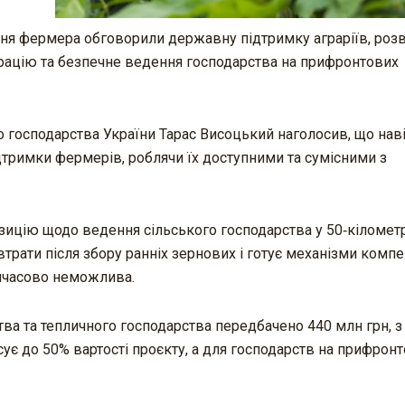
Дня фермера обговорили державну підтримку аграріїв, роз
грацію та безпечне ведення господарства на прифронтових
го господарства України Тарас Висоцький наголосив, що наві
тримки фермерів, роблячи їх доступними та сумісними з
зицію щодо ведення сільського господарства у 50‑кілометр
втрати після збору ранніх зернових і готує механізми компе
имчасово неможлива.
тва та тепличного господарства передбачено 440 млн грн, з
є до 50% вартості проєкту, а для господарств на прифрон