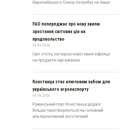
Європейського Союзу потребує не лише
FAO попереджає про нову хвилю
зростання світових цін на
продовольство
06.08.2026
Світ стоїть на порозі нової хвилі інфляції
на продукти харчування,
Констанца стає ключовим хабом для
українського агроекспорту
05.08.2026
Румунський порт Констанца дедалі
більше перетворюється на головний
альтернативний логістичний