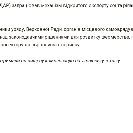
ДАР) запрацював механізм відкритого експорту сої та ріпа
вники уряду, Верховної Ради, органів місцевого самоврядув
 над законодавчими рішеннями для розвитку фермерства, 
агросектору до європейського ринку.
 отримали підвищену компенсацію на українську техніку
.