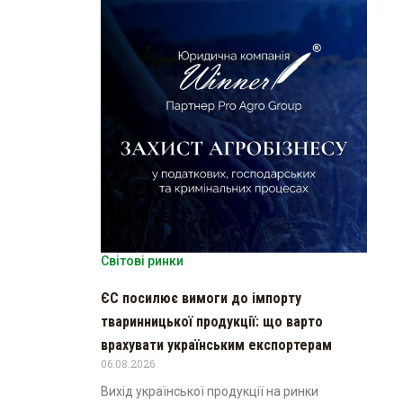
Світові ринки
ЄС посилює вимоги до імпорту
тваринницької продукції: що варто
врахувати українським експортерам
06.08.2026
Вихід української продукції на ринки