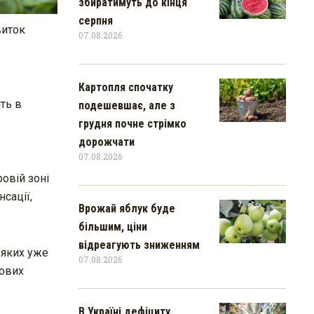
збиратимуть до кінця
серпня
виток
07.08.2026
Картопля спочатку
ть в
подешевшає, але з
грудня почне стрімко
дорожчати
07.08.2026
овій зоні
нсації,
Врожай яблук буде
більшим, ціни
відреагують зниженням
 яких уже
07.08.2026
тових
В Україні дефіциту