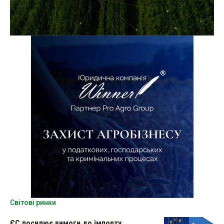
Світові ринки
ЄС посилює вимоги до імпорту