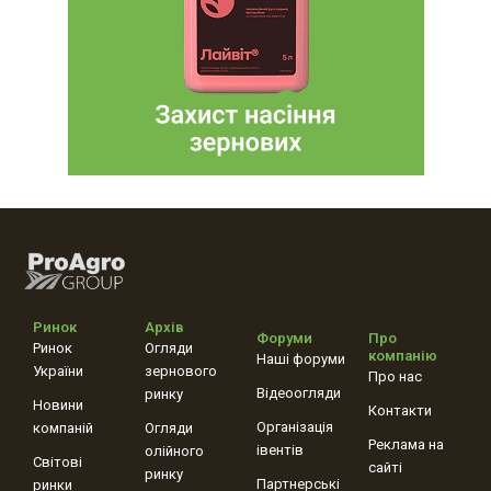
Ринок
Архів
Форуми
Про
Ринок
Огляди
компанію
Наші форуми
України
зернового
Про нас
Відеоогляди
ринку
Новини
Контакти
Організація
компаній
Огляди
Реклама на
івентів
олійного
Світові
сайті
ринку
Партнерські
ринки