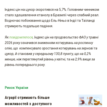
Індекс цін на цукор скоротився на 5,7%. Головним чинником
стало здешевлення етанолу в Бразилії через слабкий реал.
Водночас побоювання щодо Ель‑Ніньо в Індії та Таїланді
стримують подальше падіння.
Як
повідомлялося
, Індекс цін на продовольство ФАО у травні
2026 року означився зниженням котирувань на рослинну
олію, що компенсувало зростання котирувань на зернові та
цукор, й становив у середньому 130,8 пункту, що на 0,2%
менше, ніж переглянутий рівень у квітні, та на 2,9% вище за
рівень попереднього року
.
Ринок України
Аграрії отримають більше
можливостей з доступного