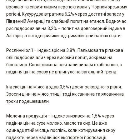
врожаю та сприятливим перспективам у Чорноморському
регіоні. Кукурудза втратила 6,2% через достатні запаси у
Південній Америці та слабший попит на етанол. Водночас
рис подорожчав на 3,2% – попит на довгозерний індика в
Азії зріс, а погодні ризики підтримали ціни на інші сорти.
Рослинні олії – індекс зріс на 3,8%. Пальмова та ріпакова
олії подорожчали через високий попит, зокрема на
біопаливо. Соняшникова олія залишилася стабільною, а
падіння цін на соєву не вплинуло на загальний тренд.
Індекс цін на м’ясо додав 0,5% і досяг рекордного рівня.
Зросли ціни на м’ясо птиці, тоді як свинина та яловичина
трохи подешевшали.
Молочна продукція – індекс знизився на 1,5% через
падіння цін на сухе молоко, масло та сир. Це вже
одинадцятий місяць поспіль, коли котирування сиру
падають через надлишок експортної пропозиції.