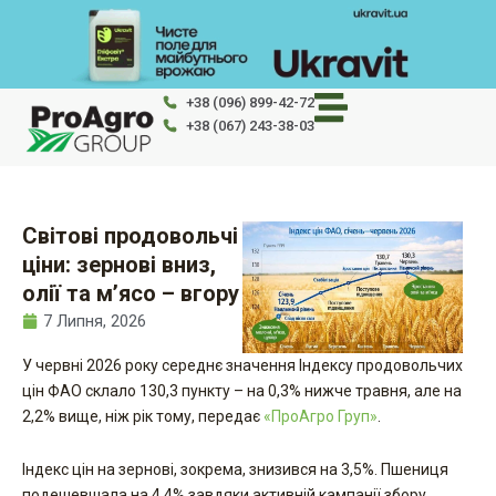
Перейти
до
вмісту
+38 (096) 899-42-72
+38 (067) 243-38-03
Світові продовольчі
ціни: зернові вниз,
олії та м’ясо – вгору
7 Липня, 2026
У червні 2026 року середнє значення Індексу продовольчих
цін ФАО склало 130,3 пункту – на 0,3% нижче травня, але на
2,2% вище, ніж рік тому, передає
«ПроАгро Груп»
.
Індекс цін на зернові, зокрема, знизився на 3,5%. Пшениця
подешевшала на 4,4% завдяки активній кампанії збору