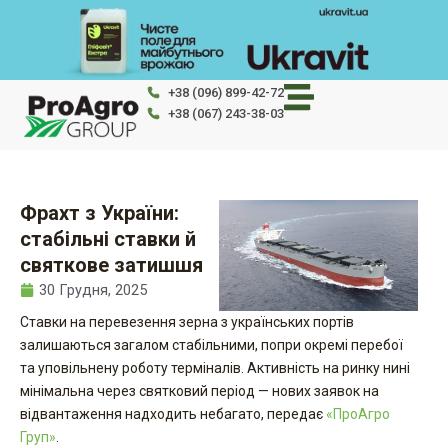
Перейти
до
вмісту
+38 (096) 899-42-72
+38 (067) 243-38-03
Фрахт з України:
стабільні ставки й
святкове затишшя
30 Грудня, 2025
Ставки на перевезення зерна з українських портів
залишаються загалом стабільними, попри окремі перебої
та уповільнену роботу терміналів. Активність на ринку нині
мінімальна через святковий період — нових заявок на
відвантаження надходить небагато, передає
«ПроАгро
Груп»
.