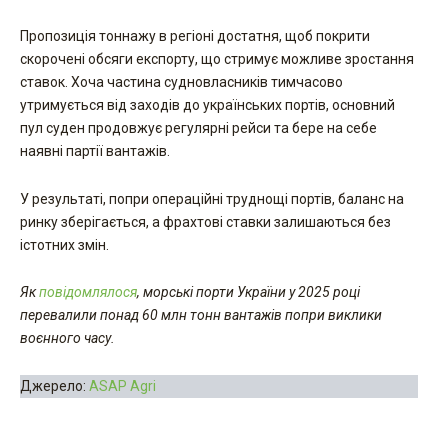
Пропозиція тоннажу в регіоні достатня, щоб покрити
скорочені обсяги експорту, що стримує можливе зростання
ставок. Хоча частина судновласників тимчасово
утримується від заходів до українських портів, основний
пул суден продовжує регулярні рейси та бере на себе
наявні партії вантажів.
У результаті, попри операційні труднощі портів, баланс на
ринку зберігається, а фрахтові ставки залишаються без
істотних змін.
Як
повідомлялося
, морські порти України у 2025 році
перевалили понад 60 млн тонн вантажів попри виклики
воєнного часу.
Джерело:
ASAP Agri