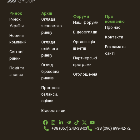
Ринок
Архів
Форуми
Про
Ринок
Огляди
компанію
Наші форуми
України
зернового
Про нас
Відеоогляди
ринку
Новини
Контакти
Організація
компаній
Огляди
Реклама на
івентів
олійного
Світові
сайті
ринку
Партнерські
ринки
програми
Огляд
Події та
біржових
Оголошення
анонси
ринків
Прогнози,
баланси,
оцінки
Відеоогляди
+38 (067) 243-38-03
+38 (096) 899-42-72