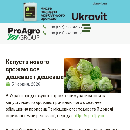
Перейти
до
вмісту
+38 (096) 899-42-72
+38 (067) 243-38-03
Капуста нового
врожаю все
дешевше і дешевше
5 Червня, 2026
В Україні продовжують стрімко знижуватися ціни на
капусту нового врожаю, причиною чого є сезонне
збільшення пропозиції з місцевих господарств й доволі
стримані темпи реалізації, передає
«ПроАгро Груп»
.
Наразі більшість виробників пропонують молоду капусту по