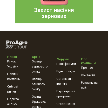
Ринок
Архів
Форуми
Про
Ринок
Огляди
компанію
Наші форуми
України
зернового
Про нас
Відеоогляди
ринку
Новини
Контакти
Організація
компаній
Огляди
Реклама на
івентів
олійного
Світові
сайті
ринку
Партнерські
ринки
програми
Огляд
Події та
біржових
Оголошення
анонси
ринків