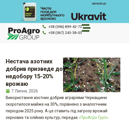
Перейти
до
вмісту
+38 (096) 899-42-72
+38 (067) 243-38-03
Нестача азотних
добрив призведе до
недобору 15-20%
врожаю
7 Липня, 2026
Використання азотних добрив аграріями Черкащини
скоротилося майже на 30%, порівняно з аналогічним
періодом 2025 року. А це ставить під загрозу врожай
зернових та олійних культур, передає
«ПроАгро Груп»
.