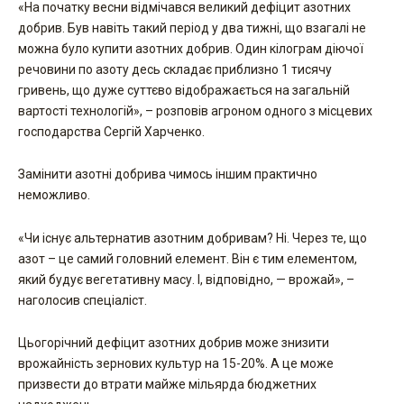
«На початку весни відмічався великий дефіцит азотних
добрив. Був навіть такий період у два тижні, що взагалі не
можна було купити азотних добрив. Один кілограм діючої
речовини по азоту десь складає приблизно 1 тисячу
гривень, що дуже суттєво відображається на загальній
вартості технологій», – розповів агроном одного з місцевих
господарства Сергій Харченко.
Замінити азотні добрива чимось іншим практично
неможливо.
«Чи існує альтернатив азотним добривам? Ні. Через те, що
азот – це самий головний елемент. Він є тим елементом,
який будує вегетативну масу. І, відповідно, — врожай», –
наголосив спеціаліст.
Цьогорічний дефіцит азотних добрив може знизити
врожайність зернових культур на 15-20%. А це може
призвести до втрати майже мільярда бюджетних