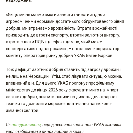
надходжень.
«Якщо ми не маємо змоги завести і внести згідно з
агрономічними нормами достатнього обґрунтованого рівня
добрив, ми втрачаємо врожайність. Втрата врожайності
призводить до втрати експорту, втрати валютної виторгу,
втрати сплати ПДВ і це ефект доміно, який може
спостерігатися надалі роками», – наголосив координатор
комітету операторів ринку добрив УКАБ Євген Барков.
Тож дефіцит азотних добрив ставить під загрозу врожай, і
не лише на Черкащині. Утім, стабілізувати ситуацію можна,
впевнений він. Для цього УКАБ пропонує профільному
міністерству до кінця 2026 року скасувати мито на імпорт
азотних добрив, знизити акцизи на дизель для аграрної
техніки та дозволити морське постачання вапняково-
аміачної селітри.
Як
повідомлялося
, перед весняною посівною УКАБ закликав
уряд стабілізувати ринок добрив в країні
.