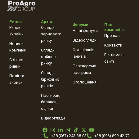
Ринок
Архів
Форуми
Про
Ринок
Огляди
компанію
Наші форуми
України
зернового
Про нас
Відеоогляди
ринку
Новини
Контакти
Організація
компаній
Огляди
Реклама на
івентів
олійного
Світові
сайті
ринку
Партнерські
ринки
програми
Огляд
Події та
біржових
Оголошення
анонси
ринків
Прогнози,
баланси,
оцінки
Відеоогляди
+38 (067) 243-38-03
+38 (096) 899-42-72