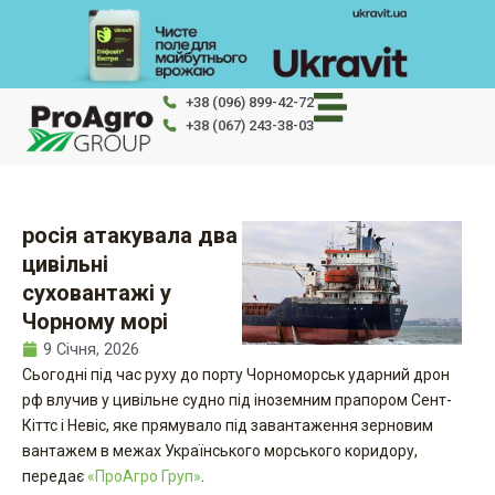
Перейти
до
вмісту
+38 (096) 899-42-72
+38 (067) 243-38-03
росія атакувала два
цивільні
суховантажі у
Чорному морі
9 Січня, 2026
Сьогодні під час руху до порту Чорноморськ ударний дрон
рф влучив у цивільне судно під іноземним прапором Сент-
Кіттс і Невіс, яке прямувало під завантаження зерновим
вантажем в межах Українського морського коридору,
передає
«ПроАгро Груп»
.