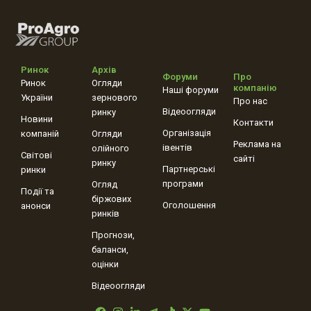
Ринок
Архів
Форуми
Про
Ринок
Огляди
компанію
Наші форуми
України
зернового
Про нас
Відеоогляди
ринку
Новини
Контакти
Організація
компаній
Огляди
Реклама на
івентів
олійного
Світові
сайті
ринку
Партнерські
ринки
програми
Огляд
Події та
біржових
Оголошення
анонси
ринків
Прогнози,
баланси,
оцінки
Відеоогляди