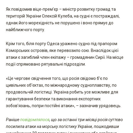
Як повідомив віце-прем’єр – міністр розвитку громад та
територій України Олексій Кулеба, на судні є постраждалі,
однак його морехідність не порушено і воно прямує до
найближчого порту.
Крім того, біля порту Одеса уражено судно під прапором
Коморських островів, яке перевозило сою. Внаслідок цієї
атаки є загиблий член екіпажу – громадянин Сирії. На місце
події спрямовано рятувальні підрозділи.
«Це чергове свідчення того, що росія свідомо б’є по
цивільних об’єктах, по міжнародному судноплавству, по
продовольчій логістиці. Україна робить усе можливе для
гарантування безпеки та виконання експортних
зобов’язань, попри постійні атаки», – зазначив урядовець.
Раніше
повідомлялося
, що за останні три місяці росія суттєво
посилила атаки на морську логістику України, пошкодивши