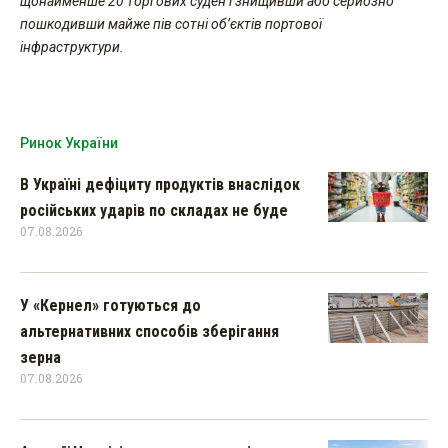
щонайменше 20 торгових суден і знищивши або серйозно
пошкодивши майже пів сотні об’єктів портової
інфраструктури.
Ринок України
В Україні дефіциту продуктів внаслідок
російських ударів по складах не буде
07.08.2026
У «Кернел» готуються до
альтернативних способів зберігання
зерна
07.08.2026