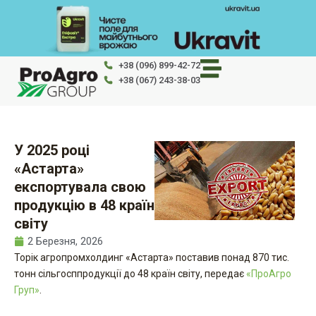
Перейти
до
вмісту
+38 (096) 899-42-72
+38 (067) 243-38-03
У 2025 році
«Астарта»
експортувала свою
продукцію в 48 країн
світу
2 Березня, 2026
Торік агропромхолдинг «Астарта» поставив понад 870 тис.
тонн сільгосппродукції до 48 країн світу, передає
«ПроАгро
Груп»
.