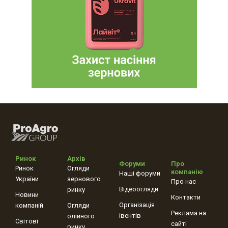
Ринок
Архів
Форуми
Про
Ринок
Огляди
компанію
Наші форуми
України
зернового
Про нас
Відеоогляди
ринку
Новини
Контакти
Організація
компаній
Огляди
Реклама на
івентів
олійного
Світові
сайті
ринку