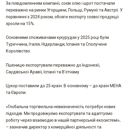
За повідомленням компанії, соєві олію і шрот постачали
переважно на ринки Угорщини, Польщі, Румунії та Австрії. У
порівнянні з 2024 роком, обсяги експорту соєвої продукції
зросли на 15%.
Основними споживачами кукурудзи у 2025 році були
Туреччина, Італія, Нідерланди, Іспанія та Сполучене
Королівство.
Пшеницю експортували переважно до Індонезії,
Саудівської Аравії, Іспанії та В’єтнаму.
Цукор поставили до 25 країн. В основному – до країн МЕНА
та Європи.
«Глобальна торгівельна невизначеність потребує нових
підходів. Ми продовжуємо експортувати та адаптуємо
роботу через взаємодію в нашій партнерській екосистемі»,
– зазначив директор з комерційної діяльності та