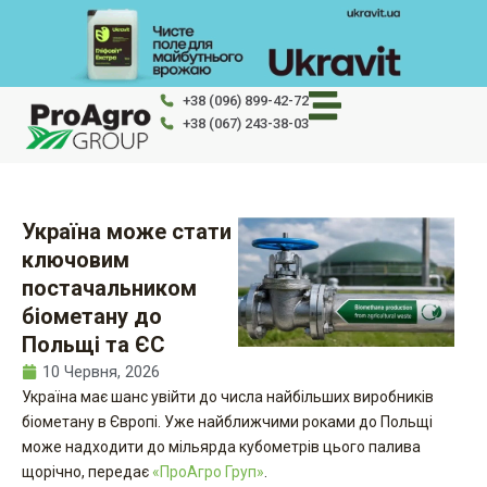
Перейти
до
вмісту
+38 (096) 899-42-72
+38 (067) 243-38-03
Україна може стати
ключовим
постачальником
біометану до
Польщі та ЄС
10 Червня, 2026
Україна має шанс увійти до числа найбільших виробників
біометану в Європі. Уже найближчими роками до Польщі
може надходити до мільярда кубометрів цього палива
щорічно, передає
«ПроАгро Груп»
.