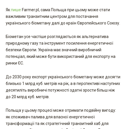
Як
пише
Farmer.pl, сама Польща при цьому може стати
важливим транзитним центром для постачання
українського біометану далі до країн Європейського Союзу.
Біометан усе частіше розглядається як альтернатива
природному газу та інструмент посилення енергетичної
безпеки Європи. Україна має значний виробничий
потенціал, який може бути використаний для експорту на
ринки ЄС.
До 2030 року експорт українського біометану може досягти
близько 1 млрд куб. метрів на рік, а в перспективі наступних
десятиліть виробничі потужності здатні зрости більш ніж
до 20 млрд куб. метрів.
Польща у цьому процесі може отримати подвійну вигоду:
як споживач палива для власної енергетичної
трансформації та як стратегічний транзитний хаб для