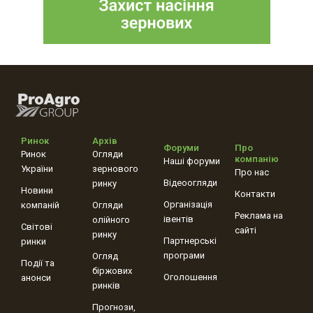
Ринок
Архів
Форуми
Про
Ринок
Огляди
компанію
Наші форуми
України
зернового
Про нас
Відеоогляди
ринку
Новини
Контакти
Організація
компаній
Огляди
Реклама на
івентів
олійного
Світові
сайті
ринку
Партнерські
ринки
програми
Огляд
Події та
біржових
Оголошення
анонси
ринків
Прогнози,