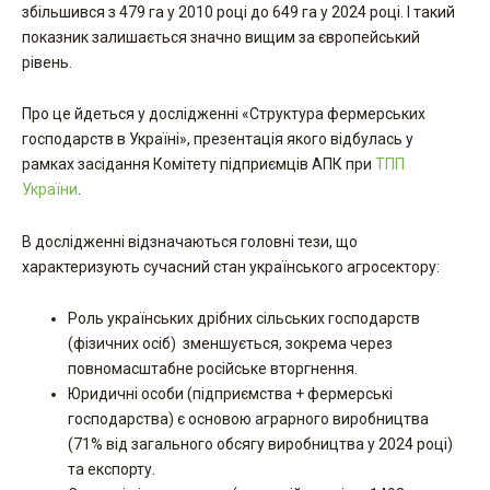
збільшився з 479 га у 2010 році до 649 га у 2024 році. І такий
показник залишається значно вищим за європейський
рівень.
Про це йдеться у дослідженні «Структура фермерських
господарств в Україні», презентація якого відбулась у
рамках засідання Комітету підприємців АПК при
ТПП
України
.
В дослідженні відзначаються головні тези, що
характеризують сучасний стан українського агросектору:
Роль українських дрібних сільських господарств
(фізичних осіб) зменшується, зокрема через
повномасштабне російське вторгнення.
Юридичні особи (підприємства + фермерські
господарства) є основою аграрного виробництва
(71% від загального обсягу виробництва у 2024 році)
та експорту.