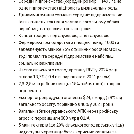
Середні підприємства (середній розмір – 1493 га на
одне підприємство) відіграють визначальну роль.
Динамічні зміни в сегменті середніх підприємств: як
їхня кількість, так і їхня частка в загальному обсязі
виробництва зросли за останні роки.
Концентрація є підгалузевою, а не галузевою.
Фермерські господарства з площею понад 1000 га
забезпечують майже 75% офіційних робочих місць,
тоді як малі та середні підприємства є найбільш
соціально важливими.
Частка сільського господарства у ВВП у 2024 році
склала 13,7% (-0,4 в.п. порівняно з 2021 роком).
2,3-2,5 млн робочих місць (15% зайнятості) створює
агросектор.
Експорт агропродукції становив $24,5 млрд (59% від
загального обсягу, порівняно з 40% у 2021 році).
Загальні збитки українського АПК через російську
агресію перевищили $80 млрд США.
5 млн. гектарів (до 20% сільськогосподарських угідь)
недоступні через видобуток корисних копалин та