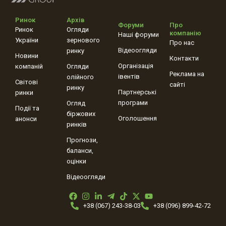
Ринок
Архів
Форуми
Про
Ринок
Огляди
компанію
Наші форуми
України
зернового
Про нас
Відеоогляди
ринку
Новини
Контакти
Організація
компаній
Огляди
Реклама на
івентів
олійного
Світові
сайті
ринку
Партнерські
ринки
програми
Огляд
Події та
біржових
Оголошення
анонси
ринків
Прогнози,
баланси,
оцінки
Відеоогляди
+38 (067) 243-38-03
+38 (096) 899-42-72