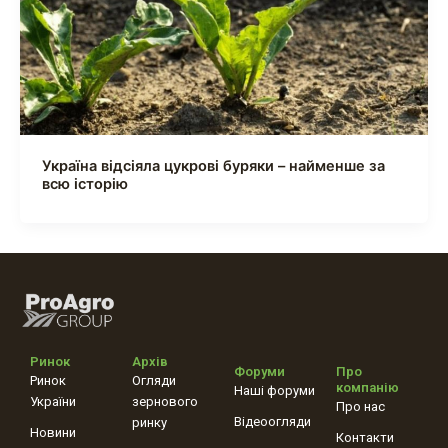
Україна відсіяла цукрові буряки – найменше за
всю історію
Ринок
Архів
Форуми
Про
Ринок
Огляди
компанію
Наші форуми
України
зернового
Про нас
Відеоогляди
ринку
Новини
Контакти