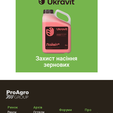
Ринок
Архів
Форуми
Про
Ринок
Огляди