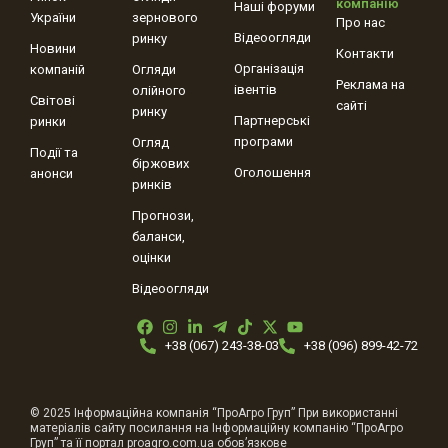
компанію
Наші форуми
України
зернового
Про нас
Відеоогляди
ринку
Новини
Контакти
Організація
компаній
Огляди
Реклама на
івентів
олійного
Світові
сайті
ринку
Партнерські
ринки
програми
Огляд
Події та
біржових
Оголошення
анонси
ринків
Прогнози,
баланси,
оцінки
Відеоогляди
+38 (067) 243-38-03
+38 (096) 899-42-72
© 2025 Інформаційна компанія “ПроАгро Груп” При використанні
матеріалів сайту посилання на Інформаційну компанію “ПроАгро
Груп” та її портал proagro.com.ua обов’язкове