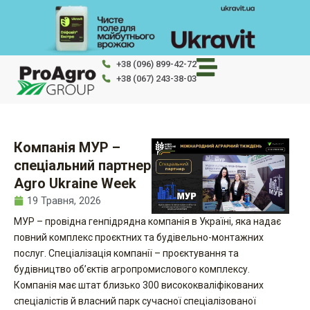
Перейти
до
вмісту
+38 (096) 899-42-72
+38 (067) 243-38-03
Компанія МУР –
спеціальний партнер
Agro Ukraine Week
19 Травня, 2026
МУР – провідна генпідрядна компанія в Україні, яка надає
повний комплекс проєктних та будівельно-монтажних
послуг. Спеціалізація компанії – проєктування та
будівництво об’єктів агропромислового комплексу.
Компанія має штат близько 300 висококваліфікованих
спеціалістів й власний парк сучасної спеціалізованої