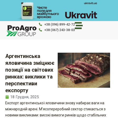
Перейти
до
вмісту
+38 (096) 899-42-72
+38 (067) 243-38-03
Аргентинська
яловичина зміцнює
позиції на світових
ринках: виклики та
перспективи
експорту
18 Грудня, 2025
Експорт аргентинської яловичини знову набирає ваги на
міжнародній арені. М’ясопереробний сектор стикається з
новими викликами: високі вимоги ринків щодо стабільних