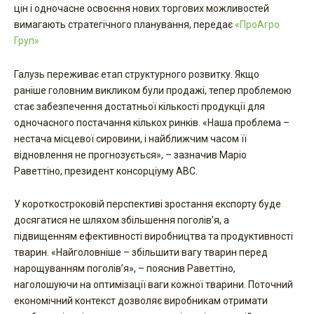
цін і одночасне освоєння нових торгових можливостей
вимагають стратегічного планування, передає
«ПроАгро
Груп»
Галузь переживає етап структурного розвитку. Якщо
раніше головним викликом були продажі, тепер проблемою
стає забезпечення достатньої кількості продукції для
одночасного постачання кількох ринків. «Наша проблема –
нестача місцевої сировини, і найближчим часом її
відновлення не прогнозується», – зазначив Маріо
Раветтіно, президент консорціуму ABC.
У короткостроковій перспективі зростання експорту буде
досягатися не шляхом збільшення поголів’я, а
підвищенням ефективності виробництва та продуктивності
тварин. «Найголовніше – збільшити вагу тварин перед
нарощуванням поголів’я», – пояснив Раветтіно,
наголошуючи на оптимізації ваги кожної тварини. Поточний
економічний контекст дозволяє виробникам отримати