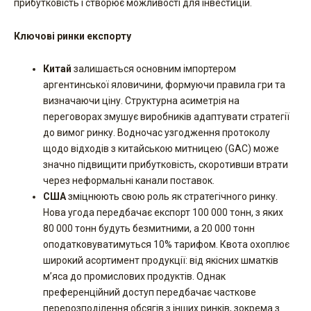
прибутковість і створює можливості для інвестицій.
Ключові ринки експорту
Китай
залишається основним імпортером
аргентинської яловичини, формуючи правила гри та
визначаючи ціну. Структурна асиметрія на
переговорах змушує виробників адаптувати стратегії
до вимог ринку. Водночас узгодження протоколу
щодо відходів з китайською митницею (GAC) може
значно підвищити прибутковість, скоротивши втрати
через неформальні канали поставок.
США
зміцнюють свою роль як стратегічного ринку.
Нова угода передбачає експорт 100 000 тонн, з яких
80 000 тонн будуть безмитними, а 20 000 тонн
оподатковуватимуться 10% тарифом. Квота охоплює
широкий асортимент продукції: від якісних шматків
м’яса до промислових продуктів. Однак
преференційний доступ передбачає часткове
перерозподілення обсягів з інших ринків, зокрема з