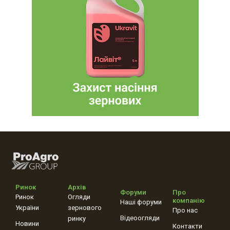
Ринок
Архів
Форуми
Про
Ринок
Огляди
компанію
Наші форуми
України
зернового
Про нас
Відеоогляди
ринку
Новини
Контакти