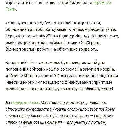
спрямувати на інвестиційні потреби, передає
«ПроАгро
Груп»
.
Фінансування передбачає оновлення агротехніки,
обладнання для обробітку земель, а також реконструкцію
зернового терміналу «Трансбалктермінал» у Чорноморську,
який постраждав від російської атаки у 2023 році.
Відновлювальні роботи на об’єкті вже тривають.
Кредитний ліміт також може бути використаний для
поповнення обігових коштів, зокрема на закупівлю зерна,
добрив, ЗЗР та пального. У банку зазначили, що поєднання
інвестиційного й операційного фінансування сприятиме
стабільності та подальшому розвитку агробізнесу Kernel.
Як
повідомлялося
, Міністерство економіки, довкілля та
сільського господарства України оголосило старт прийому
заявок від небанківських фінансових установ — кредитних
спілок та фінансових компаній — для участі у пілотному