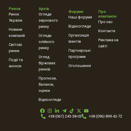
Ринок
Архів
Форуми
Про
Ринок
Огляди
компанію
Наші форуми
України
зернового
Про нас
Відеоогляди
ринку
Новини
Контакти
Організація
компаній
Огляди
Реклама на
івентів
олійного
Світові
сайті
ринку
Партнерські
ринки
програми
Огляд
Події та
біржових
Оголошення
анонси
ринків
Прогнози,
баланси,
оцінки
Відеоогляди
+38 (067) 243-38-03
+38 (096) 899-42-72