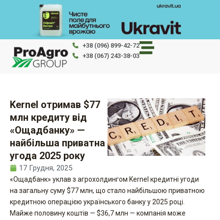
Перейти
до
вмісту
+38 (096) 899-42-72
+38 (067) 243-38-03
Kernel отримав $77
млн кредиту від
«Ощадбанку» —
найбільша приватна
угода 2025 року
17 Грудня, 2025
«Ощадбанк» уклав з агрохолдингом Kernel кредитні угоди
на загальну суму $77 млн, що стало найбільшою приватною
кредитною операцією українського банку у 2025 році.
Майже половину коштів — $36,7 млн — компанія може