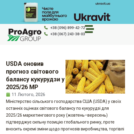
Перейти
до
вмісту
+38 (096) 899-42-72
+38 (067) 243-38-03
USDA оновив
прогноз світового
балансу кукурудзи у
2025/26 МР
11 Лютого, 2026
Міністерство сільського господарства США (USDA) у своїх
останніх оцінках світового балансу по кукурудзі для
2025/26 маркетингового року (жовтень–вересень)
підтверджує сильну позицію глобального ринку, проте
вносить окремі зміни щодо прогнозів виробництва, торгівлі