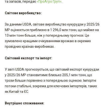
та запасів, передає
«ПроАгро Груп»
.
Світове виробництво:
За даними USDA, світове виробництво кукурудзи у 2025/26
МР оцінюється приблизно в 1 296,0 млн тонн, що майже на
13 млн тонн більше, ніж у попередньому прогнозі. Це
зумовлено кращими очікуваннями врожаю в окремих
провідних країнах-виробниках.
Світовий експорт та імпорт:
У звіті USDA прогнозується, що світовий експорт кукурудзи
у 2025/26 МР становитиме близько 205,1 млн тонн, що
трози більше порівняно з попередньою оцінкою. Імпортні
потоки стабільні, зокрема для ключових імпортерів, таких
як Китай та ЄС.
Внутрішнє споживання: