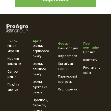
Ринок
Архів
Форуми
Про
Ринок
Огляди
компанію
Наші форуми
України
зернового
Про нас
Відеоогляди
ринку
Новини
Контакти
Організація
компаній
Огляди
Реклама на
івентів
олійного
Світові
сайті
ринку
Партнерські
ринки
програми
Огляд
Події та
біржових
Оголошення
анонси
ринків
Прогнози,
баланси,
оцінки