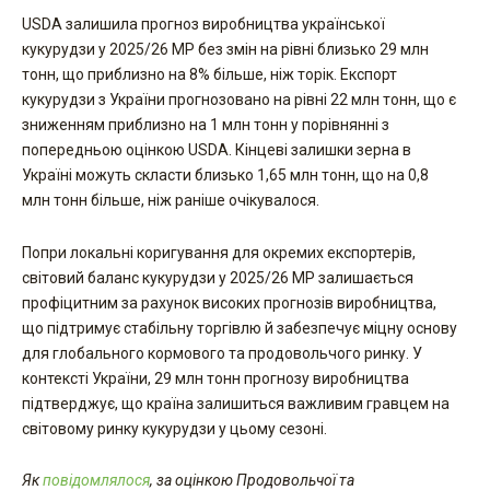
USDA залишила прогноз виробництва української
кукурудзи у 2025/26 МР без змін на рівні близько 29 млн
тонн, що приблизно на 8% більше, ніж торік. Експорт
кукурудзи з України прогнозовано на рівні 22 млн тонн, що є
зниженням приблизно на 1 млн тонн у порівнянні з
попередньою оцінкою USDA. Кінцеві залишки зерна в
Україні можуть скласти близько 1,65 млн тонн, що на 0,8
млн тонн більше, ніж раніше очікувалося.
Попри локальні коригування для окремих експортерів,
світовий баланс кукурудзи у 2025/26 МР залишається
профіцитним за рахунок високих прогнозів виробництва,
що підтримує стабільну торгівлю й забезпечує міцну основу
для глобального кормового та продовольчого ринку. У
контексті України, 29 млн тонн прогнозу виробництва
підтверджує, що країна залишиться важливим гравцем на
світовому ринку кукурудзи у цьому сезоні.
Як
повідомлялося
, за оцінкою Продовольчої та