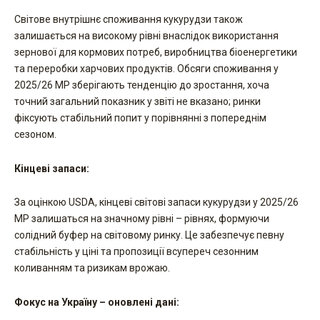
Світове внутрішнє споживання кукурудзи також
залишається на високому рівні внаслідок використання
зернової для кормових потреб, виробництва біоенергетики
та переробки харчових продуктів. Обсяги споживання у
2025/26 МР зберігають тенденцію до зростання, хоча
точний загальний показник у звіті не вказано; ринки
фіксують стабільний попит у порівнянні з попереднім
сезоном.
Кінцеві запаси:
За оцінкою USDA, кінцеві світові запаси кукурудзи у 2025/26
МР залишаться на значному рівні – рівнях, формуючи
солідний буфер на світовому ринку. Це забезпечує певну
стабільність у ціні та пропозиції всупереч сезонним
коливанням та ризикам врожаю.
Фокус на Україну – оновлені дані: