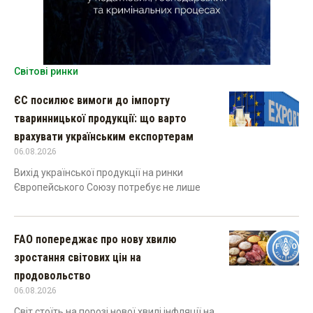
Світові ринки
ЄС посилює вимоги до імпорту
тваринницької продукції: що варто
врахувати українським експортерам
06.08.2026
Вихід української продукції на ринки
Європейського Союзу потребує не лише
FAO попереджає про нову хвилю
зростання світових цін на
продовольство
06.08.2026
Світ стоїть на порозі нової хвилі інфляції на