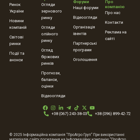
Форуми
Про
Ринок
Огляди
компанію
Наші форуми
України
зернового
Про нас
Відеоогляди
ринку
Новини
Контакти
Організація
компаній
Огляди
Реклама на
івентів
олійного
Світові
сайті
ринку
Партнерські
ринки
програми
Огляд
Події та
біржових
Оголошення
анонси
ринків
Прогнози,
баланси,
оцінки
Відеоогляди
+38 (067) 243-38-03
+38 (096) 899-42-72
© 2025 Інформаційна компанія “ПроАгро Груп” При використанні
матеріалів сайту посилання на Інформаційну компанію “ПроАгро