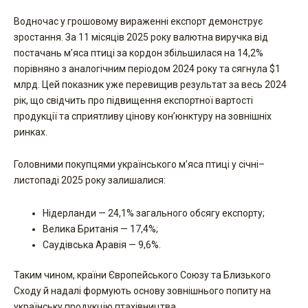
Водночас у грошовому вираженні експорт демонструє
зростання. За 11 місяців 2025 року валютна виручка від
постачань м’яса птиці за кордон збільшилася на 14,2%
порівняно з аналогічним періодом 2024 року та сягнула $1
млрд. Цей показник уже перевищив результат за весь 2024
рік, що свідчить про підвищення експортної вартості
продукції та сприятливу цінову кон’юнктуру на зовнішніх
ринках.
Головними покупцями українського м’яса птиці у січні–
листопаді 2025 року залишалися:
Нідерланди — 24,1% загального обсягу експорту;
Велика Британія — 17,4%;
Саудівська Аравія — 9,6%.
Таким чином, країни Європейського Союзу та Близького
Сходу й надалі формують основу зовнішнього попиту на
українську продукцію птахівництва.