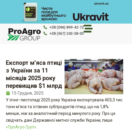
Перейти
до
вмісту
+38 (096) 899-42-72
+38 (067) 243-38-03
Експорт м’яса птиці
з України за 11
місяців 2025 року
перевищив $1 млрд
15 Грудня, 2025
У січні–листопаді 2025 року Україна експортувала 403,3 тис.
тонн м’яса та їстівних субпродуктів птиці, що на 1,8%
менше, ніж за аналогічний період минулого року. Про це
свідчать дані Державної митної служби України, пише
«ПроАгро Груп»
.