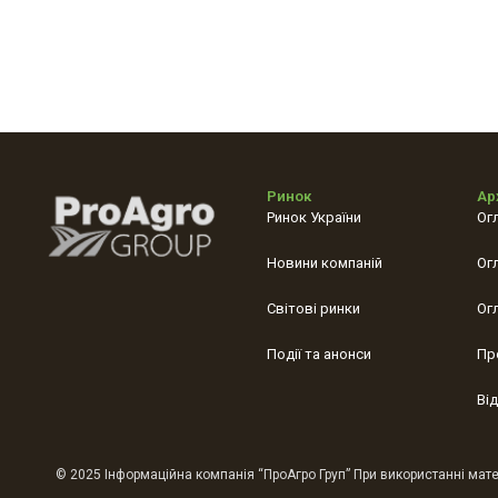
Ринок
Ар
Ринок України
Ог
Новини компаній
Ог
Світові ринки
Ог
Події та анонси
Пр
Ві
© 2025 Інформаційна компанія “ПроАгро Груп” При використанні матер