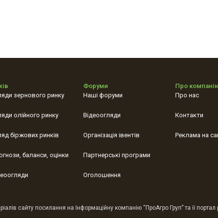
хів
Форуми
Про компані
ляди зернового ринку
Наші форуми
Про нас
ляди олійного ринку
Відеоогляди
Контакти
ляд біржових ринків
Організація івентів
Реклама на са
огнози, баланси, оцінки
Партнерські програми
деоогляди
Оголошення
іалів сайту посилання на Інформаційну компанію “ПроАгро Груп” та її портал