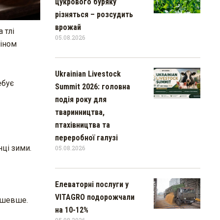
цукрового буряку
різняться – розсудить
врожай
 тлі
05.08.2026
міном
Ukrainian Livestock
ебує
Summit 2026: головна
подія року для
тваринництва,
птахівництва та
переробної галузі
нці зими.
05.08.2026
Елеваторні послуги у
VITAGRO подорожчали
дешевше.
на 10-12%
05.08.2026