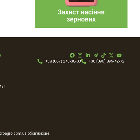
ю
+38 (067) 243-38-03
+38 (096) 899-42-72
йті
 proagro.com.ua обов’язкове