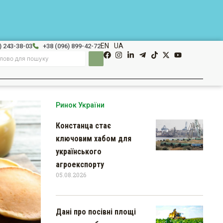
EN
UA
) 243-38-03
+38 (096) 899-42-72
Ринок України
Констанца стає
ключовим хабом для
українського
агроекспорту
05.08.2026
Дані про посівні площі