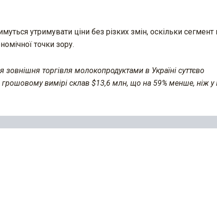
имуться утримувати ціни без різких змін, оскільки сегмент
омічної точки зору.
ця зовнішня торгівля молокопродуктами в Україні суттєво
в грошовому вимірі склав $13,6 млн, що на 59% менше, ніж у