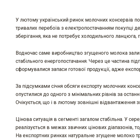
У лютому український ринок молочних консервів пос
тривалих перебоїв з електропостачанням покупці де
зберігання, яка не потребує холодильного ланцюга,
Водночас саме виробництво згущеного молока залиш
стабільного енергопостачання. Через це частина пі
сформувалися запаси готової продукції, адже експор
За підсумками січня обсяги експорту молочних консе
опустилися до одного з мінімальних рівнів за останн
Очікується, що і в лютому зовнішні відвантаження
Цінова ситуація в сегменті загалом стабільна. У се
реалізується в межах звичних цінових діапазонів, 
На експортних ринках натуральне згущене молоко тр