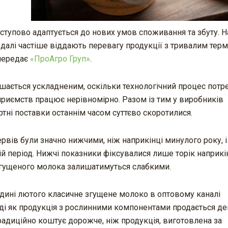
тупово адаптується до нових умов споживання та збуту. На
далі частіше віддають перевагу продукції з тривалим тер
 передає
«ПроАгро Груп»
.
ається ускладненим, оскільки технологічний процес потр
дприємств працює нерівномірно. Разом із тим у виробників
тні поставки останнім часом суттєво скоротилися.
рвів були значно нижчими, ніж наприкінці минулого року, і
ій період. Нижчі показники фіксувалися лише торік наприкі
 згущеного молока залишатимуться слабкими.
редині лютого класичне згущене молоко в оптовому каналі
тоді як продукція з рослинними компонентами продається 
адиційно коштує дорожче, ніж продукція, виготовлена за