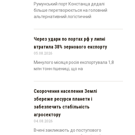
Румунський порт Констанца дедалі
більше перетворюється на головний
альтернативний логістичний
Через удари по портах рф у липні
втратила 38% зернового експорту
05.08.2026
Минулого місяця росія експортувала 1,8
млн тонн пшениці, що на
Скорочення населення Землі
збереже ресурси планети і
забезпечить стабільність
агросектору
04.08.2026
Вчені закликають до поступового