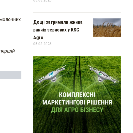
 молочних
Дощі затримали жнива
ранніх зернових у KSG
Agro
05.08.2026
 першій