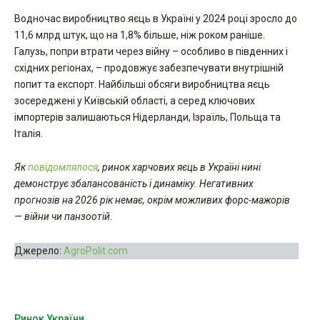
Водночас виробництво яєць в Україні у 2024 році зросло до
11,6 млрд штук, що на 1,8% більше, ніж роком раніше.
Галузь, попри втрати через війну – особливо в південних і
східних регіонах, – продовжує забезпечувати внутрішній
попит та експорт. Найбільші обсяги виробництва яєць
зосереджені у Київській області, а серед ключових
імпортерів залишаються Нідерланди, Ізраїль, Польща та
Італія.
Як
повідомлялося
, ринок харчових яєць в Україні нині
демонструє збалансованість і динаміку. Негативних
прогнозів на 2026 рік немає, окрім можливих форс-мажорів
— війни чи панзоотій.
Джерело:
AgroPolit.com
Ринок України