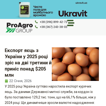
Перейти
до
вмісту
+38 (096) 899-42-72
+38 (067) 243-38-03
Експорт яєць з
України у 2025 році
зріс на дві третини й
приніс понад $205
млн
22 Січня, 2026
У 2025 році Україна суттєво наростила експорт курячих
яєць. За даними Державної митної служби, за кордон їх
було поставлено 129,2 тис. тонн, що на 66,1% більше, ніж у
2024 році. Ще динамічніше зросли валютні надходження: