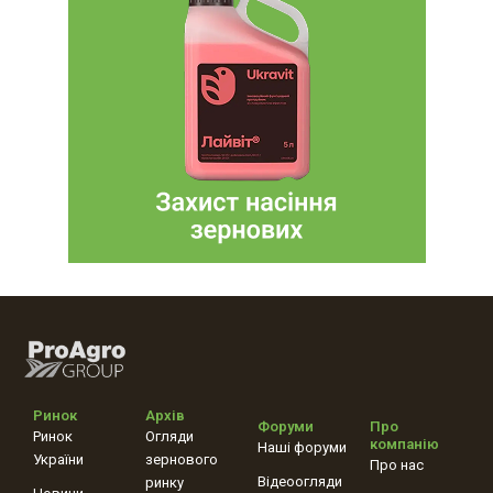
Ринок
Архів
Форуми
Про
Ринок
Огляди
компанію
Наші форуми
України
зернового
Про нас
Відеоогляди
ринку